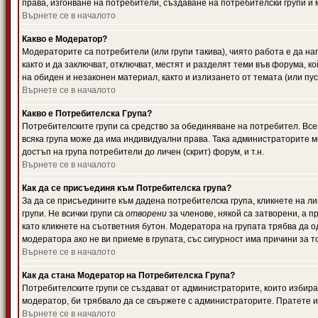
права, изгонване на потребители, създаване на потребителски групи и м
Върнете се в началото
Какво е Модератор?
Модераторите са потребители (или групи такива), чиято работа е да н
както и да заключват, отключват, местят и разделят теми във форума, к
на обиден и незаконен материал, както и излизането от темата (или пус
Върнете се в началото
Какво е Потребителска Група?
Потребителските групи са средство за обединяване на потребител. Всек
всяка група може да има индивидуални права. Така администраторите м
достъп на група потребители до личен (скрит) форум, и т.н.
Върнете се в началото
Как да се присъединя към Потребителска група?
За да се присъедините към дадена потребителска група, кликнете на л
групи. Не всички групи са
отворени
за членове, някой са затворени, а п
като кликнете на съответния бутон. Модератора на групата трябва да о
модератора ако не ви приеме в групата, със сигурност има причини за т
Върнете се в началото
Как да стана Модератор на Потребителска Група?
Потребителските групи се създават от администраторите, които избират
модератор, би трябвало да се свържете с администраторите. Пратете
Върнете се в началото