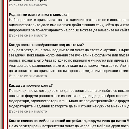
реалното местно време.
Върнете се в началото
Родния ми език го няма в списъка!
Най-вероятните причини за това са: администраторите не е инсталрал 
администраторите дали има наличен файл с вашия език, който да инста
информация за локализирането на phpBB можете да намерите на сайта 
Върнете се в началото
Как да поставя изображение под името ми?
При разглеждане на теми под името ви могат да стоят 2 картинки. Първ
звездички, показваше колко мнения сте пуснали на форумите или пък ва
голяма, позната като Аватар, която по принцип е уникална или лична 
Аватари ще е разрешено, и ако е, от къде да се вземат Аватарите. Ако
да ги попитате за причините, но ви гарантираме, че има сериозни такив
Върнете се в началото
Как да си променя ранга?
По принцип не можете директно да промените ранга си (който се показва
повечето форуми ранговете се използват за да индицират броя мнения,
модератори, администратори и т.н.. Моля не злоупотребявайте с форуми
модераторите и администраторите да ви изтрият ненужните мнения и да 
Върнете се в началото
Когато кликна на мейла на някой потребител, форума иска да вляза?
Само регистрирани потребители могат да изпращат мейл на други потр