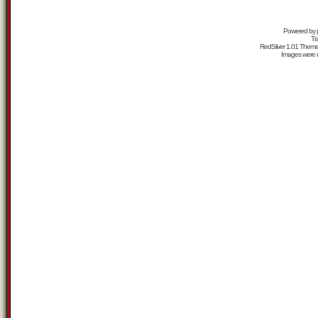
Powered by
Tr
RedSilver 1.01 Them
Images were