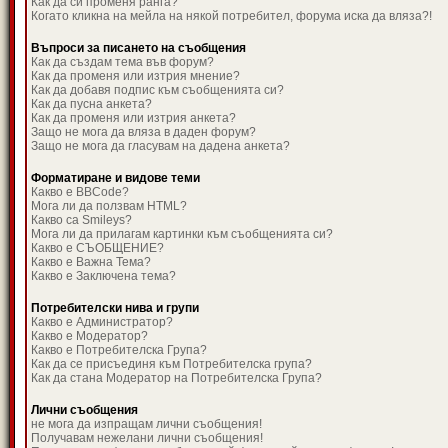
Как да си променя ранга?
Когато кликна на мейла на някой потребител, форума иска да вляза?!
Въпроси за писането на съобщения
Как да създам тема във форум?
Как да променя или изтрия мнение?
Как да добавя подпис към съобщенията си?
Как да пусна анкета?
Как да променя или изтрия анкета?
Защо не мога да вляза в даден форум?
Защо не мога да гласувам на дадена анкета?
Форматиране и видове теми
Какво е BBCode?
Мога ли да ползвам HTML?
Какво са Smileys?
Мога ли да прилагам картинки към съобщенията си?
Какво е СЪОБЩЕНИЕ?
Какво е Важна Тема?
Какво е Заключена тема?
Потребителски нива и групи
Какво е Администратор?
Какво е Модератор?
Какво е Потребителска Група?
Как да се присъединя към Потребителска група?
Как да стана Модератор на Потребителска Група?
Лични съобщения
не мога да изпращам лични съобщения!
Получавам нежелани лични съобщения!