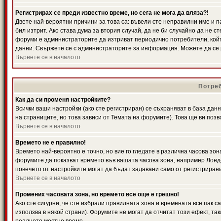
Регистрирах се преди известно време, но сега не мога да вляза?!
Двете най-вероятни причини за това са: въвели сте неправилни име и п
бил изтрит. Ако става дума за втория случай, да не би случайно да не
форуми е администраторите да изтриват периодично потребители, койт
данни. Свържете се с администраторите за информация. Можете да се р
Върнете се в началото
Потреб
Как да си променя настройките?
Всички ваши настройки (ако сте регистриран) се съхраняват в база данн
на страниците, но това зависи от Темата на форумите). Това ще ви поз
Върнете се в началото
Времето не е правилно!
Времето най-вероятно е точно, но вие го гледате в различна часова зон
форумите да показват времето във вашата часова зона, например Лондо
повечето от настройките могат да бъдат задавани само от регистрирани 
Върнете се в началото
Промених часовата зона, но времето все още е грешно!
Ако сте сигурни, че сте избрали правилната зона и времената все пак с
използва в някой страни). Форумите не могат да отчитат този ефект, та