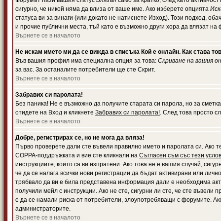
Форумът пази вашия статус
Влязъл
само за кратко, след като активност
сигурно, че никой няма да влиза от ваше име. Ако изберете опцията
Иск
статуса ви за винаги (или докато не натиснете Изход). Този подход, оба
и прочие публични места, тъй като е възможно други хора да влязат на
Върнете се в началото
Не искам името ми да се вижда в списъка Кой е онлайн. Как става то
Във вашия профил има специална опция за това:
Скриване на вашия о
за вас. За останалите потребители ще сте Скрит.
Върнете се в началото
Забравих си паролата!
Без паника! Не е възможно да получите старата си парола, но за сметка
отидете на Вход и кликнете
Забравих си паролата!
. След това просто с
Върнете се в началото
Добре, регистрирах се, но не мога да вляза!
Първо проверете дали сте въвели правилно името и паролата си. Ако те
COPPA-поддръжката и вие сте кликнали на
Съгласен съм със тези усло
инструкциите, които са ви изпратени. Ако това не е вашия случай, сигу
че да се налага всички нови регистрации да бъдат активирани или личн
трябвало да ви е била представена информация дали е необходима акти
получили мейл с инструкции. Ако не сте, сигурни ли сте, че сте въвели
е да се намали риска от потребители, злоупотребяващи с форумите. Ако
администраторите.
Върнете се в началото