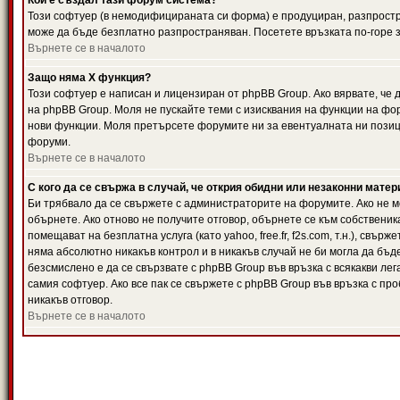
Кой е създал тази форум система?
Този софтуер (в немодифицираната си форма) е продуциран, разпрост
може да бъде безплатно разпространяван. Посетете връзката по-горе з
Върнете се в началото
Защо няма X функция?
Този софтуер е написан и лицензиран от phpBB Group. Ако вярвате, че
на phpBB Group. Моля не пускайте теми с изисквания на функции на фор
нови функции. Моля претърсете форумите ни за евентуалната ни позиц
форуми.
Върнете се в началото
С кого да се свържа в случай, че открия обидни или незаконни мате
Би трябвало да се свържете с администраторите на форумите. Ако не мо
обърнете. Ако отново не получите отговор, обърнете се към собственика
помещават на безплатна услуга (като yahoo, free.fr, f2s.com, т.н.), свъ
няма абсолютно никакъв контрол и в никакъв случай не би могла да бъд
безсмислено е да се свързвате с phpBB Group във връзка с всякакви лег
самия софтуер. Ако все пак се свържете с phpBB Group във връзка с пр
никакъв отговор.
Върнете се в началото