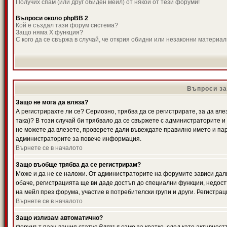
Получих спам (или друг обиден мейл) от някой от тези форуми!
Въпроси около phpBB 2
Кой е създал тази форум система?
Защо няма X функция?
С кого да се свържа в случай, че открия обидни или незаконни материа
Въпроси за
Защо не мога да вляза?
А регистрирахте ли се? Сериозно, трябва да се регистрирате, за да вле
така)? В този случай би трябвало да се свържете с администраторите и д
не можете да влезете, проверете дали въвеждате правилно името и паро
администраторите за повече информация.
Върнете се в началото
Защо въобще трябва да се регистрирам?
Може и да не се наложи. От администраторите на форумите зависи дали
обаче, регистрацията ще ви даде достъп до специални функции, недост
на мейл през форума, участие в потребителски групи и други. Регистра
Върнете се в началото
Защо излизам автоматично?