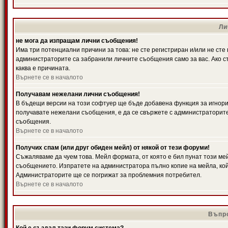
Ли
не мога да изпращам лични съобщения!
Има три потенциални причини за това: не сте регистриран и/или не ст
администраторите са забранили личните съобщения само за вас. Ако ст
каква е причината.
Върнете се в началото
Получавам нежелани лични съобщения!
В бъдещи версии на този софтуер ще бъде добавена функция за игнорира
получавате нежелани съобщения, е да се свържете с администраторите
съобщения.
Върнете се в началото
Получих спам (или друг обиден мейл) от някой от тези форуми!
Съжаляваме да чуем това. Мейл формата, от която е бил пунат този ме
съобщението. Изпратете на администратора пълно копие на мейла, кой
Администраторите ще се погрижат за проблемния потребител.
Върнете се в началото
Въпро