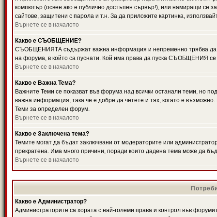
компютър (освен ако е публично достъпен сървър!), или намиращи се з
сайтове, защитени с парола и т.н. За да приложите картинка, използвай
Върнете се в началото
Какво е СЪОБЩЕНИЕ?
СЪОБЩЕНИЯТА съдържат важна информация и непременно трябва да ги
на форума, в който са пуснати. Кой има права да пуска СЪОБЩЕНИЯ се
Върнете се в началото
Какво е Важна Тема?
Важните Теми се показват във форума над всички останали теми, но 
важна информация, така че е добре да четете и тях, когато е възмож
Теми за определен форум.
Върнете се в началото
Какво е Заключена тема?
Темите могат да бъдат заключвани от модераторите или администратори
прекратена. Има много причини, поради които дадена тема може да бъ
Върнете се в началото
Потреби
Какво е Администратор?
Администраторите са хората с най-големи права и контрол във форумит