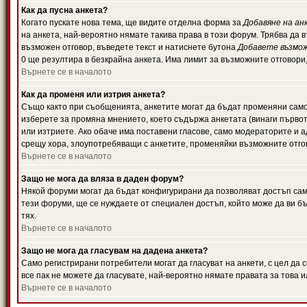
Как да пусна анкета?
Когато пускате нова тема, ще видите отделна форма за
Добавяне на ан
на анкета, най-вероятно нямате такива права в този форум. Трябва да 
възможен отговор, въведете текст и натиснете бутона
Добавете възмо
0 ще резултира в безкрайна анкета. Има лимит за възможните отговори
Върнете се в началото
Как да променя или изтрия анкета?
Също както при съобщенията, анкетите могат да бъдат променяни само 
изберете за промяна мнението, което съдържа анкетата (винаги първото
или изтриете. Ако обаче има поставени гласове, само модераторите и 
срещу хора, злоупотребяващи с анкетите, променяйки възможните отгов
Върнете се в началото
Защо не мога да вляза в даден форум?
Някой форуми могат да бъдат конфигурирани да позволяват достъп само 
тези форуми, ще се нуждаете от специален достъп, който може да ви 
тях.
Върнете се в началото
Защо не мога да гласувам на дадена анкета?
Само регистрирани потребители могат да гласуват на анкети, с цел да 
все пак не можете да гласувате, най-вероятно нямате правата за това и
Върнете се в началото