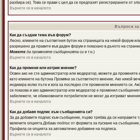
разбира се). Това се прави с цел да се предпазят регистрираните от з
Върнете се в началото
Въпроси за
Как да създам тема във форум?
Лесно, кликнете на съответния бутон на страницата на някой форум или 
разрешено да правите във даден форум е показано в дъното на страни
Можете
да променяте съобщенията си
и т.н.)
Върнете се в началото
Как да променя или изтрия мнение?
Освен ако не сте администратор или модератор, можете да променяте 
като кликнете на бутона
Промяна
за съответното мнение. Ако някой вече
индикира колко пъти и кога за последно сте променили мнението си. Ако 
се показва и ако администратор или модератор е променил съобщениет
забележете, че обикновените потребители не могат да изтриват мненият
Върнете се в началото
Как да добавя подпис към съобщенията си?
За да добавите подпис към съобщение, първо трябва да си направите т
включите опцията
Добави подпис
от формата за пускане на съобщение, 
Профила си опцията за автоматично добавяне на подписа.
Върнете се в началото