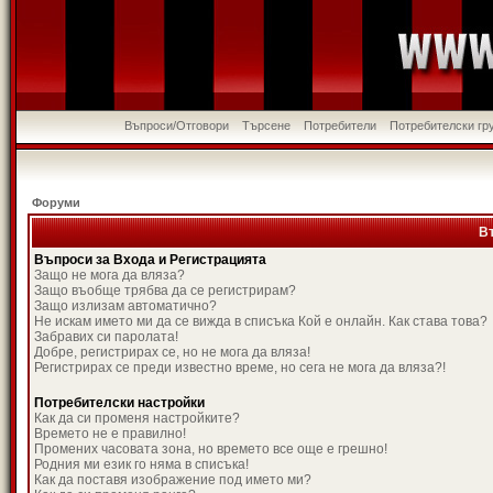
Въпроси/Отговори
Търсене
Потребители
Потребителски гр
Форуми
В
Въпроси за Входа и Регистрацията
Защо не мога да вляза?
Защо въобще трябва да се регистрирам?
Защо излизам автоматично?
Не искам името ми да се вижда в списъка Кой е онлайн. Как става това?
Забравих си паролата!
Добре, регистрирах се, но не мога да вляза!
Регистрирах се преди известно време, но сега не мога да вляза?!
Потребителски настройки
Как да си променя настройките?
Времето не е правилно!
Промених часовата зона, но времето все още е грешно!
Родния ми език го няма в списъка!
Как да поставя изображение под името ми?