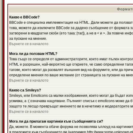
Формати
Какво е BBCode?
BBCode е специална имплементация на HTML. Дали можете да ползвате
това, можете да изключите BBCode за дадено съобщение от формата за
затворени в квадратни скоби (ето така: [таг]), а не в < и >. За повече
за пускане на мнение.
Върнете се в началото
Мога ли да ползвам HTML?
Това също се определя от администраторите, които имат пълен контро
HTML е разрешен, най-вероятно ще откриете, че само определени тагов
тагове, които могат да развалят външния вид на форумите, или да прич
определени мнения по ваше желание (от страницата за пускане на мне
Върнете се в началото
Какво са Smileys?
Smileys, или Emoticons са малки изображения, които могат да бъдат изп
усмивка, а :( означава нацупване. Пълният списък с emoticons може да б
защото те лесщо превръщат мнението ви в нечетимо и модераторите мо
Върнете се в началото
Мога ли да прилагам картинки към съобщенията си?
Да, можете. В момента обаче форума не позволява ъплоуд на картинките
я приложите към съобщението ви (например http://www.some-unknown-pla