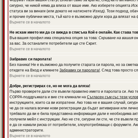
Форумът пази вашия статус
Влязъл
само за кратко, след като активност
сигурно, че никой няма да влиза от ваше име. Ако изберете опцията
Иск
статуса ви за винаги (или докато не натиснете Изход). Този подход, оба
и прочие публични места, тъй като е възможно други хора да влязат на
Върнете се в началото
Не искам името ми да се вижда в списъка Кой е онлайн. Как става то
Във вашия профил има специална опция за това:
Скриване на вашия о
за вас. За останалите потребители ще сте Скрит.
Върнете се в началото
Забравих си паролата!
Без паника! Не е възможно да получите старата си парола, но за сметка
отидете на Вход и кликнете
Забравих си паролата!
. След това просто с
Върнете се в началото
Добре, регистрирах се, но не мога да вляза!
Първо проверете дали сте въвели правилно името и паролата си. Ако те
COPPA-поддръжката и вие сте кликнали на
Съгласен съм със тези усло
инструкциите, които са ви изпратени. Ако това не е вашия случай, сигу
че да се налага всички нови регистрации да бъдат активирани или личн
трябвало да ви е била представена информация дали е необходима акти
получили мейл с инструкции. Ако не сте, сигурни ли сте, че сте въвели
е да се намали риска от потребители, злоупотребяващи с форумите. Ако
администраторите.
Върнете се в началото