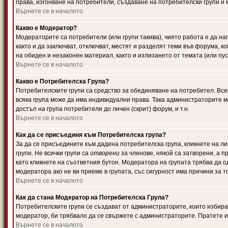
права, изгонване на потребители, създаване на потребителски групи и м
Върнете се в началото
Какво е Модератор?
Модераторите са потребители (или групи такива), чиято работа е да н
както и да заключват, отключват, местят и разделят теми във форума, к
на обиден и незаконен материал, както и излизането от темата (или пус
Върнете се в началото
Какво е Потребителска Група?
Потребителските групи са средство за обединяване на потребител. Всек
всяка група може да има индивидуални права. Така администраторите м
достъп на група потребители до личен (скрит) форум, и т.н.
Върнете се в началото
Как да се присъединя към Потребителска група?
За да се присъедините към дадена потребителска група, кликнете на л
групи. Не всички групи са
отворени
за членове, някой са затворени, а п
като кликнете на съответния бутон. Модератора на групата трябва да о
модератора ако не ви приеме в групата, със сигурност има причини за т
Върнете се в началото
Как да стана Модератор на Потребителска Група?
Потребителските групи се създават от администраторите, които избират
модератор, би трябвало да се свържете с администраторите. Пратете
Върнете се в началото