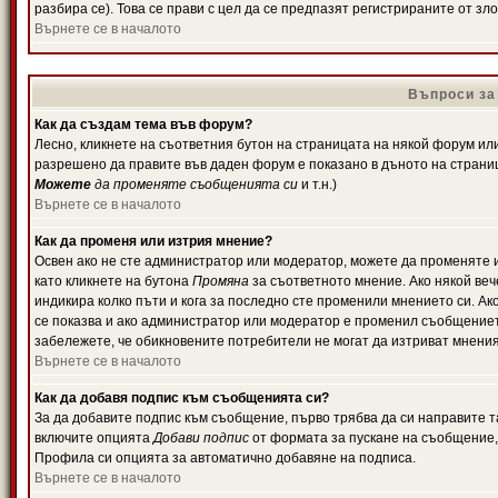
разбира се). Това се прави с цел да се предпазят регистрираните от з
Върнете се в началото
Въпроси за
Как да създам тема във форум?
Лесно, кликнете на съответния бутон на страницата на някой форум или 
разрешено да правите във даден форум е показано в дъното на страни
Можете
да променяте съобщенията си
и т.н.)
Върнете се в началото
Как да променя или изтрия мнение?
Освен ако не сте администратор или модератор, можете да променяте 
като кликнете на бутона
Промяна
за съответното мнение. Ако някой вече
индикира колко пъти и кога за последно сте променили мнението си. Ако 
се показва и ако администратор или модератор е променил съобщениет
забележете, че обикновените потребители не могат да изтриват мненият
Върнете се в началото
Как да добавя подпис към съобщенията си?
За да добавите подпис към съобщение, първо трябва да си направите т
включите опцията
Добави подпис
от формата за пускане на съобщение, 
Профила си опцията за автоматично добавяне на подписа.
Върнете се в началото