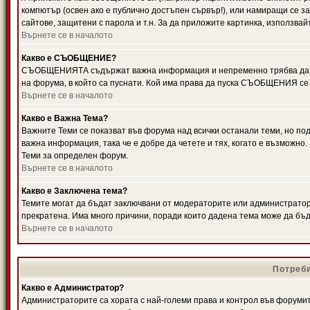
компютър (освен ако е публично достъпен сървър!), или намиращи се з
сайтове, защитени с парола и т.н. За да приложите картинка, използвай
Върнете се в началото
Какво е СЪОБЩЕНИЕ?
СЪОБЩЕНИЯТА съдържат важна информация и непременно трябва да ги
на форума, в който са пуснати. Кой има права да пуска СЪОБЩЕНИЯ се
Върнете се в началото
Какво е Важна Тема?
Важните Теми се показват във форума над всички останали теми, но 
важна информация, така че е добре да четете и тях, когато е възмож
Теми за определен форум.
Върнете се в началото
Какво е Заключена тема?
Темите могат да бъдат заключвани от модераторите или администратори
прекратена. Има много причини, поради които дадена тема може да бъ
Върнете се в началото
Потреби
Какво е Администратор?
Администраторите са хората с най-големи права и контрол във форумит