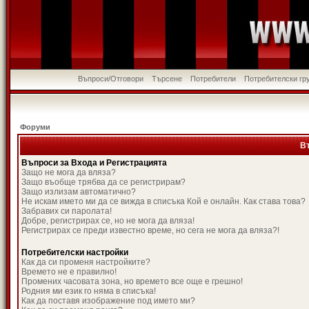
Въпроси/Отговори
Търсене
Потребители
Потребителски гр
Форуми
В
Въпроси за Входа и Регистрацията
Защо не мога да вляза?
Защо въобще трябва да се регистрирам?
Защо излизам автоматично?
Не искам името ми да се вижда в списъка Кой е онлайн. Как става това?
Забравих си паролата!
Добре, регистрирах се, но не мога да вляза!
Регистрирах се преди известно време, но сега не мога да вляза?!
Потребителски настройки
Как да си променя настройките?
Времето не е правилно!
Промених часовата зона, но времето все още е грешно!
Родния ми език го няма в списъка!
Как да поставя изображение под името ми?