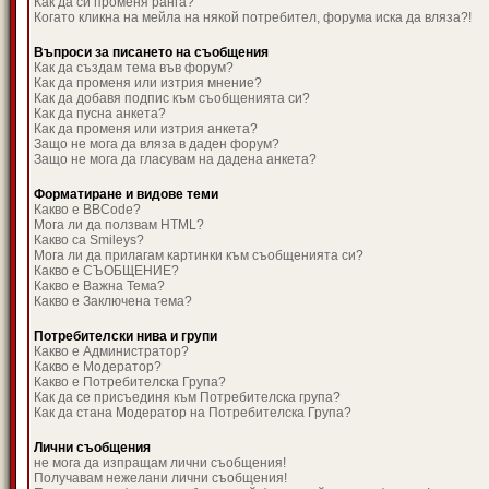
Как да си променя ранга?
Когато кликна на мейла на някой потребител, форума иска да вляза?!
Въпроси за писането на съобщения
Как да създам тема във форум?
Как да променя или изтрия мнение?
Как да добавя подпис към съобщенията си?
Как да пусна анкета?
Как да променя или изтрия анкета?
Защо не мога да вляза в даден форум?
Защо не мога да гласувам на дадена анкета?
Форматиране и видове теми
Какво е BBCode?
Мога ли да ползвам HTML?
Какво са Smileys?
Мога ли да прилагам картинки към съобщенията си?
Какво е СЪОБЩЕНИЕ?
Какво е Важна Тема?
Какво е Заключена тема?
Потребителски нива и групи
Какво е Администратор?
Какво е Модератор?
Какво е Потребителска Група?
Как да се присъединя към Потребителска група?
Как да стана Модератор на Потребителска Група?
Лични съобщения
не мога да изпращам лични съобщения!
Получавам нежелани лични съобщения!