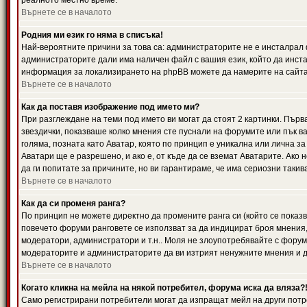
реалното местно време.
Върнете се в началото
Родния ми език го няма в списъка!
Най-вероятните причини за това са: администраторите не е инсталрал 
администраторите дали има наличен файл с вашия език, който да инста
информация за локализирането на phpBB можете да намерите на сайта 
Върнете се в началото
Как да поставя изображение под името ми?
При разглеждане на теми под името ви могат да стоят 2 картинки. Първ
звездички, показваше колко мнения сте пуснали на форумите или пък ва
голяма, позната като Аватар, която по принцип е уникална или лична 
Аватари ще е разрешено, и ако е, от къде да се вземат Аватарите. Ако
да ги попитате за причините, но ви гарантираме, че има сериозни такив
Върнете се в началото
Как да си променя ранга?
По принцип не можете директно да промените ранга си (който се показва
повечето форуми ранговете се използват за да индицират броя мнения,
модератори, администратори и т.н.. Моля не злоупотребявайте с форуми
модераторите и администраторите да ви изтрият ненужните мнения и да 
Върнете се в началото
Когато кликна на мейла на някой потребител, форума иска да вляза?
Само регистрирани потребители могат да изпращат мейл на други потр