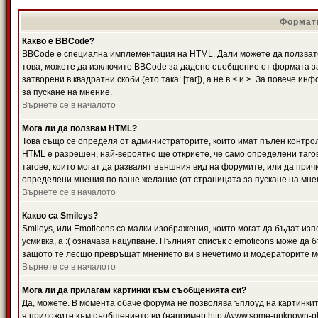
Формати
Какво е BBCode?
BBCode е специална имплементация на HTML. Дали можете да ползвате
това, можете да изключите BBCode за дадено съобщение от формата за
затворени в квадратни скоби (ето така: [таг]), а не в < и >. За повече
за пускане на мнение.
Върнете се в началото
Мога ли да ползвам HTML?
Това също се определя от администраторите, които имат пълен контро
HTML е разрешен, най-вероятно ще откриете, че само определени тагов
тагове, които могат да развалят външния вид на форумите, или да прич
определени мнения по ваше желание (от страницата за пускане на мне
Върнете се в началото
Какво са Smileys?
Smileys, или Emoticons са малки изображения, които могат да бъдат изп
усмивка, а :( означава нацупване. Пълният списък с emoticons може да б
защото те лесщо превръщат мнението ви в нечетимо и модераторите мо
Върнете се в началото
Мога ли да прилагам картинки към съобщенията си?
Да, можете. В момента обаче форума не позволява ъплоуд на картинките
я приложите към съобщението ви (например http://www.some-unknown-pla