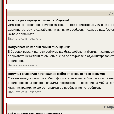
Ли
не мога да изпращам лични съобщения!
Има три потенциални причини за това: не сте регистриран и/или не ст
администраторите са забранили личните съобщения само за вас. Ако ст
каква е причината.
Върнете се в началото
Получавам нежелани лични съобщения!
В бъдещи версии на този софтуер ще бъде добавена функция за игнорира
получавате нежелани съобщения, е да се свържете с администраторите
съобщения.
Върнете се в началото
Получих спам (или друг обиден мейл) от някой от тези форуми!
Съжаляваме да чуем това. Мейл формата, от която е бил пунат този ме
съобщението. Изпратете на администратора пълно копие на мейла, кой
Администраторите ще се погрижат за проблемния потребител.
Върнете се в началото
Въпро