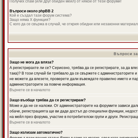
Получих спам (или друг обиден мейл) от някой от тези форуми!
Въпроси около phpBB 2
Кой е създал тази форум система?
Защо няма X функция?
С кого да се свържа в случай, че открия обидни или незаконни материа
Въпроси за
Защо не мога да вляза?
А регистрирахте ли се? Сериозно, трябва да се регистрирате, за да вле
така)? В този случай би трябвало да се свържете с администраторите и д
не можете да влезете, проверете дали въвеждате правилно името и паро
администраторите за повече информация.
Върнете се в началото
Защо въобще трябва да се регистрирам?
Може и да не се наложи. От администраторите на форумите зависи дали
обаче, регистрацията ще ви даде достъп до специални функции, недост
на мейл през форума, участие в потребителски групи и други. Регистра
Върнете се в началото
Защо излизам автоматично?