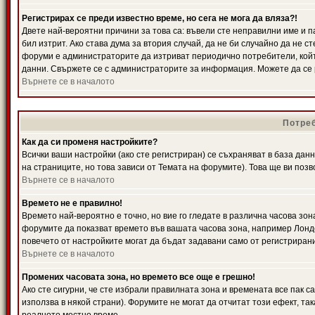
Регистрирах се преди известно време, но сега не мога да вляза?!
Двете най-вероятни причини за това са: въвели сте неправилни име и п
бил изтрит. Ако става дума за втория случай, да не би случайно да не
форуми е администраторите да изтриват периодично потребители, койт
данни. Свържете се с администраторите за информация. Можете да се р
Върнете се в началото
Потреб
Как да си променя настройките?
Всички ваши настройки (ако сте регистриран) се съхраняват в база данн
на страниците, но това зависи от Темата на форумите). Това ще ви поз
Върнете се в началото
Времето не е правилно!
Времето най-вероятно е точно, но вие го гледате в различна часова зон
форумите да показват времето във вашата часова зона, например Лондо
повечето от настройките могат да бъдат задавани само от регистрирани 
Върнете се в началото
Промених часовата зона, но времето все още е грешно!
Ако сте сигурни, че сте избрали правилната зона и времената все пак с
използва в някой страни). Форумите не могат да отчитат този ефект, та