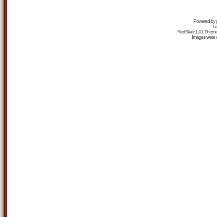
Powered by
Tr
RedSilver 1.01 Them
Images were