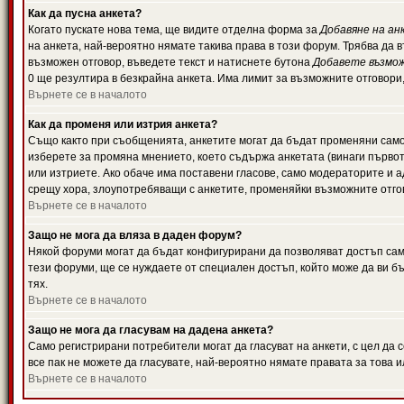
Как да пусна анкета?
Когато пускате нова тема, ще видите отделна форма за
Добавяне на ан
на анкета, най-вероятно нямате такива права в този форум. Трябва да 
възможен отговор, въведете текст и натиснете бутона
Добавете възмо
0 ще резултира в безкрайна анкета. Има лимит за възможните отговори
Върнете се в началото
Как да променя или изтрия анкета?
Също както при съобщенията, анкетите могат да бъдат променяни само 
изберете за промяна мнението, което съдържа анкетата (винаги първото
или изтриете. Ако обаче има поставени гласове, само модераторите и 
срещу хора, злоупотребяващи с анкетите, променяйки възможните отгов
Върнете се в началото
Защо не мога да вляза в даден форум?
Някой форуми могат да бъдат конфигурирани да позволяват достъп само 
тези форуми, ще се нуждаете от специален достъп, който може да ви 
тях.
Върнете се в началото
Защо не мога да гласувам на дадена анкета?
Само регистрирани потребители могат да гласуват на анкети, с цел да 
все пак не можете да гласувате, най-вероятно нямате правата за това и
Върнете се в началото