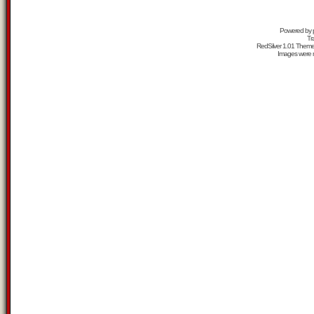
Powered by
Tr
RedSilver 1.01 Them
Images were