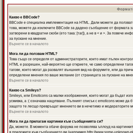
Формати
Какво е BBCode?
BBCode е специална имплементация на HTML. Дали можете да ползвате
това, можете да изключите BBCode за дадено съобщение от формата за
затворени в квадратни скоби (ето така: [таг]), а не в < и >. За повече
за пускане на мнение.
Върнете се в началото
Мога ли да ползвам HTML?
Това също се определя от администраторите, които имат пълен контро
HTML е разрешен, най-вероятно ще откриете, че само определени тагов
тагове, които могат да развалят външния вид на форумите, или да прич
определени мнения по ваше желание (от страницата за пускане на мне
Върнете се в началото
Какво са Smileys?
Smileys, или Emoticons са малки изображения, които могат да бъдат изп
усмивка, а :( означава нацупване. Пълният списък с emoticons може да б
защото те лесщо превръщат мнението ви в нечетимо и модераторите мо
Върнете се в началото
Мога ли да прилагам картинки към съобщенията си?
Да, можете. В момента обаче форума не позволява ъплоуд на картинките
я приложите към съобщението ви (например http://www.some-unknown-pla