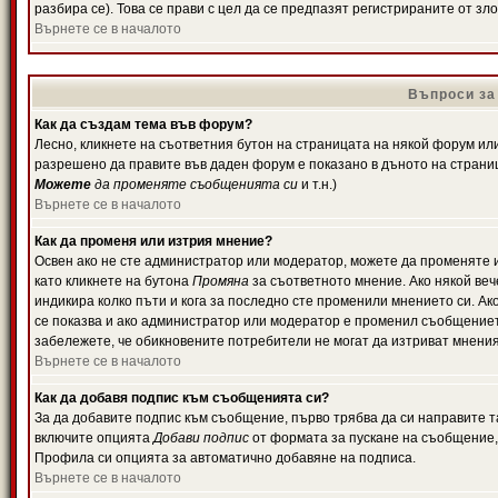
разбира се). Това се прави с цел да се предпазят регистрираните от з
Върнете се в началото
Въпроси за
Как да създам тема във форум?
Лесно, кликнете на съответния бутон на страницата на някой форум или 
разрешено да правите във даден форум е показано в дъното на страни
Можете
да променяте съобщенията си
и т.н.)
Върнете се в началото
Как да променя или изтрия мнение?
Освен ако не сте администратор или модератор, можете да променяте 
като кликнете на бутона
Промяна
за съответното мнение. Ако някой вече
индикира колко пъти и кога за последно сте променили мнението си. Ако 
се показва и ако администратор или модератор е променил съобщениет
забележете, че обикновените потребители не могат да изтриват мненият
Върнете се в началото
Как да добавя подпис към съобщенията си?
За да добавите подпис към съобщение, първо трябва да си направите т
включите опцията
Добави подпис
от формата за пускане на съобщение, 
Профила си опцията за автоматично добавяне на подписа.
Върнете се в началото