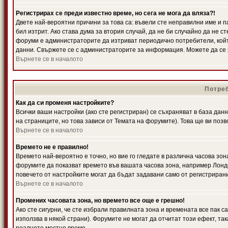
Регистрирах се преди известно време, но сега не мога да вляза?!
Двете най-вероятни причини за това са: въвели сте неправилни име и п
бил изтрит. Ако става дума за втория случай, да не би случайно да не
форуми е администраторите да изтриват периодично потребители, койт
данни. Свържете се с администраторите за информация. Можете да се р
Върнете се в началото
Потреб
Как да си променя настройките?
Всички ваши настройки (ако сте регистриран) се съхраняват в база данн
на страниците, но това зависи от Темата на форумите). Това ще ви поз
Върнете се в началото
Времето не е правилно!
Времето най-вероятно е точно, но вие го гледате в различна часова зон
форумите да показват времето във вашата часова зона, например Лондо
повечето от настройките могат да бъдат задавани само от регистрирани 
Върнете се в началото
Промених часовата зона, но времето все още е грешно!
Ако сте сигурни, че сте избрали правилната зона и времената все пак с
използва в някой страни). Форумите не могат да отчитат този ефект, та