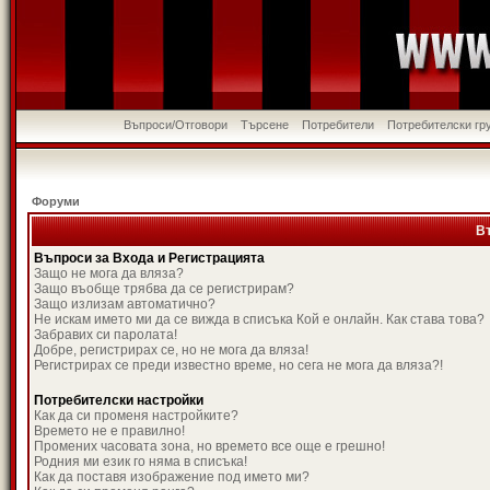
Въпроси/Отговори
Търсене
Потребители
Потребителски гр
Форуми
В
Въпроси за Входа и Регистрацията
Защо не мога да вляза?
Защо въобще трябва да се регистрирам?
Защо излизам автоматично?
Не искам името ми да се вижда в списъка Кой е онлайн. Как става това?
Забравих си паролата!
Добре, регистрирах се, но не мога да вляза!
Регистрирах се преди известно време, но сега не мога да вляза?!
Потребителски настройки
Как да си променя настройките?
Времето не е правилно!
Промених часовата зона, но времето все още е грешно!
Родния ми език го няма в списъка!
Как да поставя изображение под името ми?