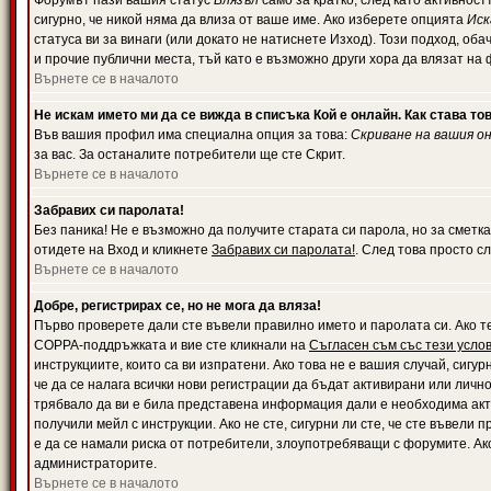
Форумът пази вашия статус
Влязъл
само за кратко, след като активност
сигурно, че никой няма да влиза от ваше име. Ако изберете опцията
Иск
статуса ви за винаги (или докато не натиснете Изход). Този подход, оба
и прочие публични места, тъй като е възможно други хора да влязат на
Върнете се в началото
Не искам името ми да се вижда в списъка Кой е онлайн. Как става то
Във вашия профил има специална опция за това:
Скриване на вашия о
за вас. За останалите потребители ще сте Скрит.
Върнете се в началото
Забравих си паролата!
Без паника! Не е възможно да получите старата си парола, но за сметка
отидете на Вход и кликнете
Забравих си паролата!
. След това просто с
Върнете се в началото
Добре, регистрирах се, но не мога да вляза!
Първо проверете дали сте въвели правилно името и паролата си. Ако те
COPPA-поддръжката и вие сте кликнали на
Съгласен съм със тези усло
инструкциите, които са ви изпратени. Ако това не е вашия случай, сигу
че да се налага всички нови регистрации да бъдат активирани или личн
трябвало да ви е била представена информация дали е необходима акти
получили мейл с инструкции. Ако не сте, сигурни ли сте, че сте въвели
е да се намали риска от потребители, злоупотребяващи с форумите. Ако
администраторите.
Върнете се в началото