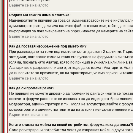
реалното местно време.
Върнете се в началото
Родния ми език го няма в списъка!
Най-вероятните причини за това са: администраторите не е инсталрал 
администраторите дали има наличен файл с вашия език, който да инста
информация за локализирането на phpBB можете да намерите на сайта 
Върнете се в началото
Как да поставя изображение под името ми?
При разглеждане на теми под името ви могат да стоят 2 картинки. Първ
звездички, показваше колко мнения сте пуснали на форумите или пък ва
голяма, позната като Аватар, която по принцип е уникална или лична 
Аватари ще е разрешено, и ако е, от къде да се вземат Аватарите. Ако
да ги попитате за причините, но ви гарантираме, че има сериозни такив
Върнете се в началото
Как да си променя ранга?
По принцип не можете директно да промените ранга си (който се показва
повечето форуми ранговете се използват за да индицират броя мнения,
модератори, администратори и т.н.. Моля не злоупотребявайте с форуми
модераторите и администраторите да ви изтрият ненужните мнения и да 
Върнете се в началото
Когато кликна на мейла на някой потребител, форума иска да вляза?
Само регистрирани потребители могат да изпращат мейл на други потр