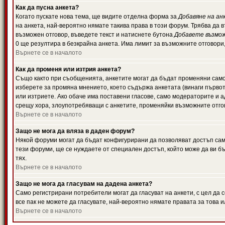
Как да пусна анкета?
Когато пускате нова тема, ще видите отделна форма за
Добавяне на ан
на анкета, най-вероятно нямате такива права в този форум. Трябва да 
възможен отговор, въведете текст и натиснете бутона
Добавете възмо
0 ще резултира в безкрайна анкета. Има лимит за възможните отговори
Върнете се в началото
Как да променя или изтрия анкета?
Също както при съобщенията, анкетите могат да бъдат променяни само 
изберете за промяна мнението, което съдържа анкетата (винаги първото
или изтриете. Ако обаче има поставени гласове, само модераторите и 
срещу хора, злоупотребяващи с анкетите, променяйки възможните отгов
Върнете се в началото
Защо не мога да вляза в даден форум?
Някой форуми могат да бъдат конфигурирани да позволяват достъп само 
тези форуми, ще се нуждаете от специален достъп, който може да ви 
тях.
Върнете се в началото
Защо не мога да гласувам на дадена анкета?
Само регистрирани потребители могат да гласуват на анкети, с цел да 
все пак не можете да гласувате, най-вероятно нямате правата за това и
Върнете се в началото