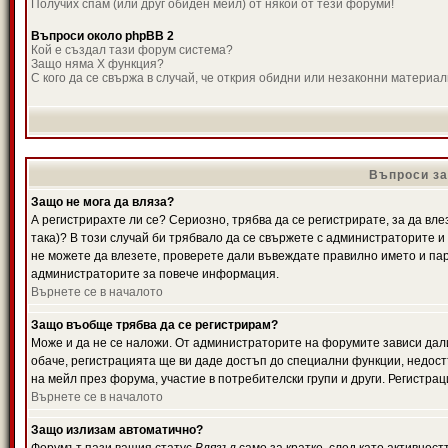
Получих спам (или друг обиден мейл) от някой от тези форуми!
Въпроси около phpBB 2
Кой е създал тази форум система?
Защо няма X функция?
С кого да се свържа в случай, че открия обидни или незаконни материа
Въпроси за
Защо не мога да вляза?
А регистрирахте ли се? Сериозно, трябва да се регистрирате, за да вле
така)? В този случай би трябвало да се свържете с администраторите и д
не можете да влезете, проверете дали въвеждате правилно името и паро
администраторите за повече информация.
Върнете се в началото
Защо въобще трябва да се регистрирам?
Може и да не се наложи. От администраторите на форумите зависи дали
обаче, регистрацията ще ви даде достъп до специални функции, недост
на мейл през форума, участие в потребителски групи и други. Регистра
Върнете се в началото
Защо излизам автоматично?