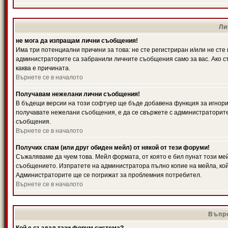
Ли
не мога да изпращам лични съобщения!
Има три потенциални причини за това: не сте регистриран и/или не ст
администраторите са забранили личните съобщения само за вас. Ако ст
каква е причината.
Върнете се в началото
Получавам нежелани лични съобщения!
В бъдещи версии на този софтуер ще бъде добавена функция за игнорира
получавате нежелани съобщения, е да се свържете с администраторите
съобщения.
Върнете се в началото
Получих спам (или друг обиден мейл) от някой от тези форуми!
Съжаляваме да чуем това. Мейл формата, от която е бил пунат този ме
съобщението. Изпратете на администратора пълно копие на мейла, кой
Администраторите ще се погрижат за проблемния потребител.
Върнете се в началото
Въпро