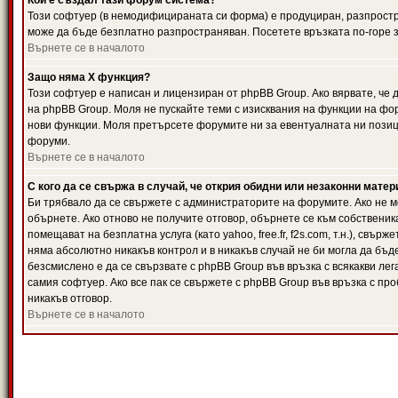
Кой е създал тази форум система?
Този софтуер (в немодифицираната си форма) е продуциран, разпрост
може да бъде безплатно разпространяван. Посетете връзката по-горе з
Върнете се в началото
Защо няма X функция?
Този софтуер е написан и лицензиран от phpBB Group. Ако вярвате, че
на phpBB Group. Моля не пускайте теми с изисквания на функции на фор
нови функции. Моля претърсете форумите ни за евентуалната ни позиц
форуми.
Върнете се в началото
С кого да се свържа в случай, че открия обидни или незаконни мате
Би трябвало да се свържете с администраторите на форумите. Ако не мо
обърнете. Ако отново не получите отговор, обърнете се към собственика
помещават на безплатна услуга (като yahoo, free.fr, f2s.com, т.н.), свъ
няма абсолютно никакъв контрол и в никакъв случай не би могла да бъд
безсмислено е да се свързвате с phpBB Group във връзка с всякакви лег
самия софтуер. Ако все пак се свържете с phpBB Group във връзка с пр
никакъв отговор.
Върнете се в началото