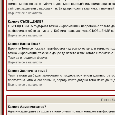
компютър (освен ако е публично достъпен сървър!), или намиращи се з
сайтове, защитени с парола и т.н. За да приложите картинка, използвай
Върнете се в началото
Какво е СЪОБЩЕНИЕ?
СЪОБЩЕНИЯТА съдържат важна информация и непременно трябва да ги
на форума, в който са пуснати. Кой има права да пуска СЪОБЩЕНИЯ се
Върнете се в началото
Какво е Важна Тема?
Важните Теми се показват във форума над всички останали теми, но 
важна информация, така че е добре да четете и тях, когато е възмож
Теми за определен форум.
Върнете се в началото
Какво е Заключена тема?
Темите могат да бъдат заключвани от модераторите или администратори
прекратена. Има много причини, поради които дадена тема може да бъ
Върнете се в началото
Потреби
Какво е Администратор?
Администраторите са хората с най-големи права и контрол във форумит