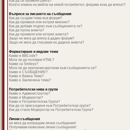
Как да си променя ранга?
Когато кликна на мейла на някой потребител, форума иска да вляза?!
Въпроси за писането на съобщения
Как да създам тема във форум?
Как да променя или изтрия мнение?
Как да добавя подпис към съобщенията си?
Как да пусна анкета?
Как да променя или изтрия анкета?
Защо не мога да вляза в даден форум?
Защо не мога да гласувам на дадена анкета?
Форматиране и видове теми
Какво е BBCode?
Мога ли да ползвам HTML?
Какво са Smileys?
Мога ли да прилагам картинки към съобщенията си?
Какво е СЪОБЩЕНИЕ?
Какво е Важна Тема?
Какво е Заключена тема?
Потребителски нива и групи
Какво е Администратор?
Какво е Модератор?
Какво е Потребителска Група?
Как да се присъединя към Потребителска група?
Как да стана Модератор на Потребителска Група?
Лични съобщения
не мога да изпращам лични съобщения!
Получавам нежелани лични съобщения!