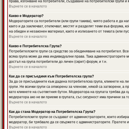
права, изгонване на потребители, създаване на потребителски групи и м
Върнете се в началото
Какво е Модератор?
Модераторите са потребители (или групи такива), чиято работа е да н
както и да заключват, отключват, местят и разделят теми във форума, к
на обиден и незаконен материал, както и излизането от темата (или пус
Върнете се в началото
Какво е Потребителска Група?
Потребителските групи са средство за обединяване на потребител. Всек
всяка група може да има индивидуални права. Така администраторите м
достъп на група потребители до личен (скрит) форум, и т.н.
Върнете се в началото
Как да се присъединя към Потребителска група?
За да се присъедините към дадена потребителска група, кликнете на л
групи. Не всички групи са
отворени
за членове, някой са затворени, а п
като кликнете на съответния бутон. Модератора на групата трябва да о
модератора ако не ви приеме в групата, със сигурност има причини за т
Върнете се в началото
Как да стана Модератор на Потребителска Група?
Потребителските групи се създават от администраторите, които избират
модератор, би трябвало да се свържете с администраторите. Пратете
Върнете се в началото