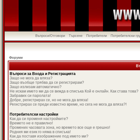
Въпроси/Отговори
Търсене
Потребители
Потребителски гр
Форуми
В
Въпроси за Входа и Регистрацията
Защо не мога да вляза?
Защо въобще трябва да се регистрирам?
Защо излизам автоматично?
Не искам името ми да се вижда в списъка Кой е онлайн. Как става това?
Забравих си паролата!
Добре, регистрирах се, но не мога да вляза!
Регистрирах се преди известно време, но сега не мога да вляза?!
Потребителски настройки
Как да си променя настройките?
Времето не е правилно!
Промених часовата зона, но времето все още е грешно!
Родния ми език го няма в списъка!
Как да поставя изображение под името ми?