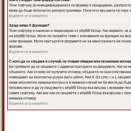
Кой е създал тази форум система?
Този софтуер (в немодифицираната си форма) е продуциран, разпрост
може да бъде безплатно разпространяван. Посетете връзката по-горе з
Върнете се в началото
Защо няма X функция?
Този софтуер е написан и лицензиран от phpBB Group. Ако вярвате, че
на phpBB Group. Моля не пускайте теми с изисквания на функции на фор
нови функции. Моля претърсете форумите ни за евентуалната ни позиц
форуми.
Върнете се в началото
С кого да се свържа в случай, че открия обидни или незаконни мате
Би трябвало да се свържете с администраторите на форумите. Ако не мо
обърнете. Ако отново не получите отговор, обърнете се към собственика
помещават на безплатна услуга (като yahoo, free.fr, f2s.com, т.н.), свъ
няма абсолютно никакъв контрол и в никакъв случай не би могла да бъд
безсмислено е да се свързвате с phpBB Group във връзка с всякакви лег
самия софтуер. Ако все пак се свържете с phpBB Group във връзка с пр
никакъв отговор.
Върнете се в началото