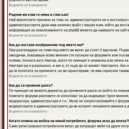
реалното местно време.
Върнете се в началото
Родния ми език го няма в списъка!
Най-вероятните причини за това са: администраторите не е инсталрал 
администраторите дали има наличен файл с вашия език, който да инста
информация за локализирането на phpBB можете да намерите на сайта 
Върнете се в началото
Как да поставя изображение под името ми?
При разглеждане на теми под името ви могат да стоят 2 картинки. Първ
звездички, показваше колко мнения сте пуснали на форумите или пък ва
голяма, позната като Аватар, която по принцип е уникална или лична 
Аватари ще е разрешено, и ако е, от къде да се вземат Аватарите. Ако
да ги попитате за причините, но ви гарантираме, че има сериозни такив
Върнете се в началото
Как да си променя ранга?
По принцип не можете директно да промените ранга си (който се показва
повечето форуми ранговете се използват за да индицират броя мнения,
модератори, администратори и т.н.. Моля не злоупотребявайте с форуми
модераторите и администраторите да ви изтрият ненужните мнения и да 
Върнете се в началото
Когато кликна на мейла на някой потребител, форума иска да вляза?
Само регистрирани потребители могат да изпращат мейл на други потр