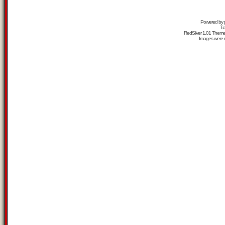
Powered by
Tr
RedSilver 1.01 Them
Images were