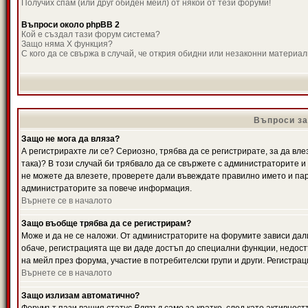
Получих спам (или друг обиден мейл) от някой от тези форуми!
Въпроси около phpBB 2
Кой е създал тази форум система?
Защо няма X функция?
С кого да се свържа в случай, че открия обидни или незаконни материа
Въпроси за
Защо не мога да вляза?
А регистрирахте ли се? Сериозно, трябва да се регистрирате, за да вле
така)? В този случай би трябвало да се свържете с администраторите и д
не можете да влезете, проверете дали въвеждате правилно името и паро
администраторите за повече информация.
Върнете се в началото
Защо въобще трябва да се регистрирам?
Може и да не се наложи. От администраторите на форумите зависи дали
обаче, регистрацията ще ви даде достъп до специални функции, недост
на мейл през форума, участие в потребителски групи и други. Регистра
Върнете се в началото
Защо излизам автоматично?