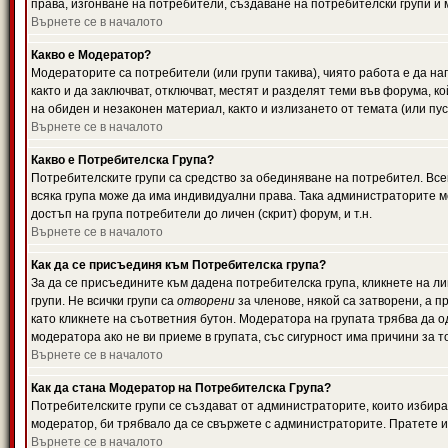
права, изгонване на потребители, създаване на потребителски групи и м
Върнете се в началото
Какво е Модератор?
Модераторите са потребители (или групи такива), чиято работа е да н
както и да заключват, отключват, местят и разделят теми във форума, к
на обиден и незаконен материал, както и излизането от темата (или пус
Върнете се в началото
Какво е Потребителска Група?
Потребителските групи са средство за обединяване на потребител. Всек
всяка група може да има индивидуални права. Така администраторите м
достъп на група потребители до личен (скрит) форум, и т.н.
Върнете се в началото
Как да се присъединя към Потребителска група?
За да се присъедините към дадена потребителска група, кликнете на л
групи. Не всички групи са
отворени
за членове, някой са затворени, а п
като кликнете на съответния бутон. Модератора на групата трябва да о
модератора ако не ви приеме в групата, със сигурност има причини за т
Върнете се в началото
Как да стана Модератор на Потребителска Група?
Потребителските групи се създават от администраторите, които избират
модератор, би трябвало да се свържете с администраторите. Пратете
Върнете се в началото