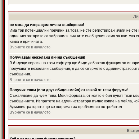
Ли
не мога да изпращам лични съобщения!
Има три потенциални причини за това: не сте регистриран и/или не ст
администраторите са забранили личните съобщения само за вас. Ако ст
каква е причината.
Върнете се в началото
Получавам нежелани лични съобщения!
В бъдещи версии на този софтуер ще бъде добавена функция за игнорира
получавате нежелани съобщения, е да се свържете с администраторите
съобщения.
Върнете се в началото
Получих спам (или друг обиден мейл) от някой от тези форуми!
Съжаляваме да чуем това. Мейл формата, от която е бил пунат този ме
съобщението. Изпратете на администратора пълно копие на мейла, кой
Администраторите ще се погрижат за проблемния потребител.
Върнете се в началото
Въпро