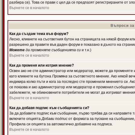
разбира се). Това се прави с цел да се предпазят регистрираните от з
Върнете се в началото
Въпроси за
Как да създам тема във форум?
Лесно, кликнете на съответния бутон на страницата на някой форум или 
разрешено да правите във даден форум е показано в дъното на страни
Можете
да променяте съобщенията си
и т.н.)
Върнете се в началото
Как да променя или изтрия мнение?
Освен ако не сте администратор или модератор, можете да променяте 
като кликнете на бутона
Промяна
за съответното мнение. Ако някой вече
индикира колко пъти и кога за последно сте променили мнението си. Ако 
се показва и ако администратор или модератор е променил съобщениет
забележете, че обикновените потребители не могат да изтриват мненият
Върнете се в началото
Как да добавя подпис към съобщенията си?
За да добавите подпис към съобщение, първо трябва да си направите т
включите опцията
Добави подпис
от формата за пускане на съобщение, 
Профила си опцията за автоматично добавяне на подписа.
Върнете се в началото