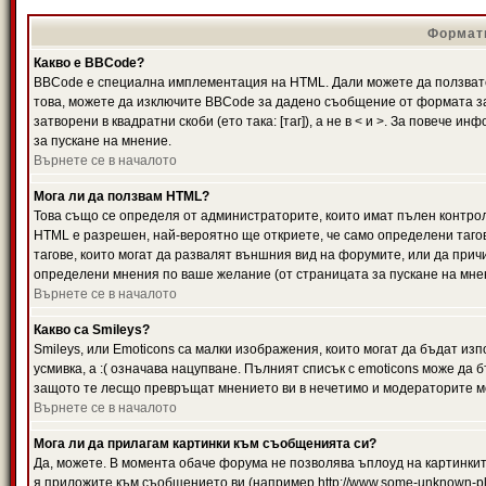
Формати
Какво е BBCode?
BBCode е специална имплементация на HTML. Дали можете да ползвате
това, можете да изключите BBCode за дадено съобщение от формата за
затворени в квадратни скоби (ето така: [таг]), а не в < и >. За повече
за пускане на мнение.
Върнете се в началото
Мога ли да ползвам HTML?
Това също се определя от администраторите, които имат пълен контро
HTML е разрешен, най-вероятно ще откриете, че само определени тагов
тагове, които могат да развалят външния вид на форумите, или да прич
определени мнения по ваше желание (от страницата за пускане на мне
Върнете се в началото
Какво са Smileys?
Smileys, или Emoticons са малки изображения, които могат да бъдат изп
усмивка, а :( означава нацупване. Пълният списък с emoticons може да б
защото те лесщо превръщат мнението ви в нечетимо и модераторите мо
Върнете се в началото
Мога ли да прилагам картинки към съобщенията си?
Да, можете. В момента обаче форума не позволява ъплоуд на картинките
я приложите към съобщението ви (например http://www.some-unknown-pla