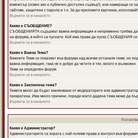
компютър (освен ако е публично достъпен сървър!), или намиращи се з
сайтове, защитени с парола и т.н. За да приложите картинка, използвай
Върнете се в началото
Какво е СЪОБЩЕНИЕ?
СЪОБЩЕНИЯТА съдържат важна информация и непременно трябва да ги
на форума, в който са пуснати. Кой има права да пуска СЪОБЩЕНИЯ се
Върнете се в началото
Какво е Важна Тема?
Важните Теми се показват във форума над всички останали теми, но 
важна информация, така че е добре да четете и тях, когато е възмож
Теми за определен форум.
Върнете се в началото
Какво е Заключена тема?
Темите могат да бъдат заключвани от модераторите или администратори
прекратена. Има много причини, поради които дадена тема може да бъ
Върнете се в началото
Потреби
Какво е Администратор?
Администраторите са хората с най-големи права и контрол във форумит