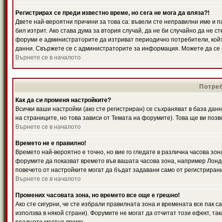
Регистрирах се преди известно време, но сега не мога да вляза?!
Двете най-вероятни причини за това са: въвели сте неправилни име и п
бил изтрит. Ако става дума за втория случай, да не би случайно да не
форуми е администраторите да изтриват периодично потребители, койт
данни. Свържете се с администраторите за информация. Можете да се р
Върнете се в началото
Потреб
Как да си променя настройките?
Всички ваши настройки (ако сте регистриран) се съхраняват в база данн
на страниците, но това зависи от Темата на форумите). Това ще ви поз
Върнете се в началото
Времето не е правилно!
Времето най-вероятно е точно, но вие го гледате в различна часова зон
форумите да показват времето във вашата часова зона, например Лондо
повечето от настройките могат да бъдат задавани само от регистрирани 
Върнете се в началото
Промених часовата зона, но времето все още е грешно!
Ако сте сигурни, че сте избрали правилната зона и времената все пак с
използва в някой страни). Форумите не могат да отчитат този ефект, та