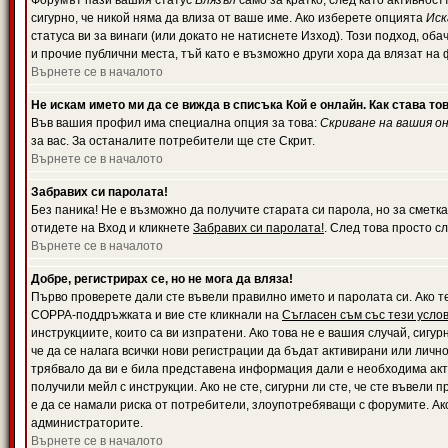
Форумът пази вашия статус
Влязъл
само за кратко, след като активност
сигурно, че никой няма да влиза от ваше име. Ако изберете опцията
Иск
статуса ви за винаги (или докато не натиснете Изход). Този подход, оба
и прочие публични места, тъй като е възможно други хора да влязат на
Върнете се в началото
Не искам името ми да се вижда в списъка Кой е онлайн. Как става то
Във вашия профил има специална опция за това:
Скриване на вашия о
за вас. За останалите потребители ще сте Скрит.
Върнете се в началото
Забравих си паролата!
Без паника! Не е възможно да получите старата си парола, но за сметка
отидете на Вход и кликнете
Забравих си паролата!
. След това просто с
Върнете се в началото
Добре, регистрирах се, но не мога да вляза!
Първо проверете дали сте въвели правилно името и паролата си. Ако те
COPPA-поддръжката и вие сте кликнали на
Съгласен съм със тези усло
инструкциите, които са ви изпратени. Ако това не е вашия случай, сигу
че да се налага всички нови регистрации да бъдат активирани или личн
трябвало да ви е била представена информация дали е необходима акти
получили мейл с инструкции. Ако не сте, сигурни ли сте, че сте въвели
е да се намали риска от потребители, злоупотребяващи с форумите. Ако
администраторите.
Върнете се в началото