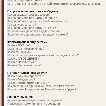
Как да си променя ранга?
Когато кликна на мейла на някой потребител, форума иска да вляза?!
Въпроси за писането на съобщения
Как да създам тема във форум?
Как да променя или изтрия мнение?
Как да добавя подпис към съобщенията си?
Как да пусна анкета?
Как да променя или изтрия анкета?
Защо не мога да вляза в даден форум?
Защо не мога да гласувам на дадена анкета?
Форматиране и видове теми
Какво е BBCode?
Мога ли да ползвам HTML?
Какво са Smileys?
Мога ли да прилагам картинки към съобщенията си?
Какво е СЪОБЩЕНИЕ?
Какво е Важна Тема?
Какво е Заключена тема?
Потребителски нива и групи
Какво е Администратор?
Какво е Модератор?
Какво е Потребителска Група?
Как да се присъединя към Потребителска група?
Как да стана Модератор на Потребителска Група?
Лични съобщения
не мога да изпращам лични съобщения!
Получавам нежелани лични съобщения!