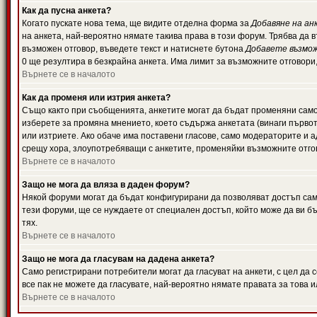
Как да пусна анкета?
Когато пускате нова тема, ще видите отделна форма за
Добавяне на ан
на анкета, най-вероятно нямате такива права в този форум. Трябва да 
възможен отговор, въведете текст и натиснете бутона
Добавете възмо
0 ще резултира в безкрайна анкета. Има лимит за възможните отговори
Върнете се в началото
Как да променя или изтрия анкета?
Също както при съобщенията, анкетите могат да бъдат променяни само 
изберете за промяна мнението, което съдържа анкетата (винаги първото
или изтриете. Ако обаче има поставени гласове, само модераторите и 
срещу хора, злоупотребяващи с анкетите, променяйки възможните отгов
Върнете се в началото
Защо не мога да вляза в даден форум?
Някой форуми могат да бъдат конфигурирани да позволяват достъп само 
тези форуми, ще се нуждаете от специален достъп, който може да ви 
тях.
Върнете се в началото
Защо не мога да гласувам на дадена анкета?
Само регистрирани потребители могат да гласуват на анкети, с цел да 
все пак не можете да гласувате, най-вероятно нямате правата за това и
Върнете се в началото