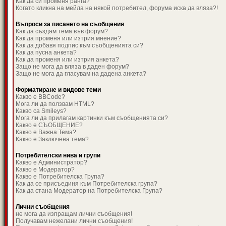
Как да си променя ранга?
Когато кликна на мейла на някой потребител, форума иска да вляза?!
Въпроси за писането на съобщения
Как да създам тема във форум?
Как да променя или изтрия мнение?
Как да добавя подпис към съобщенията си?
Как да пусна анкета?
Как да променя или изтрия анкета?
Защо не мога да вляза в даден форум?
Защо не мога да гласувам на дадена анкета?
Форматиране и видове теми
Какво е BBCode?
Мога ли да ползвам HTML?
Какво са Smileys?
Мога ли да прилагам картинки към съобщенията си?
Какво е СЪОБЩЕНИЕ?
Какво е Важна Тема?
Какво е Заключена тема?
Потребителски нива и групи
Какво е Администратор?
Какво е Модератор?
Какво е Потребителска Група?
Как да се присъединя към Потребителска група?
Как да стана Модератор на Потребителска Група?
Лични съобщения
не мога да изпращам лични съобщения!
Получавам нежелани лични съобщения!