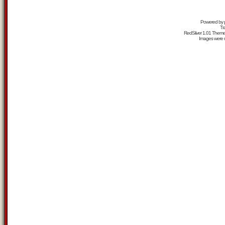
Powered by
Tr
RedSilver 1.01 Them
Images were