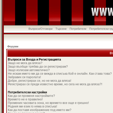
Въпроси/Отговори
Търсене
Потребители
Потребителски гр
Форуми
В
Въпроси за Входа и Регистрацията
Защо не мога да вляза?
Защо въобще трябва да се регистрирам?
Защо излизам автоматично?
Не искам името ми да се вижда в списъка Кой е онлайн. Как става това?
Забравих си паролата!
Добре, регистрирах се, но не мога да вляза!
Регистрирах се преди известно време, но сега не мога да вляза?!
Потребителски настройки
Как да си променя настройките?
Времето не е правилно!
Промених часовата зона, но времето все още е грешно!
Родния ми език го няма в списъка!
Как да поставя изображение под името ми?