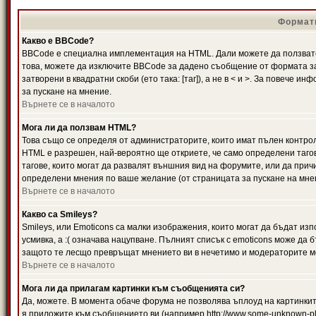
Формати
Какво е BBCode?
BBCode е специална имплементация на HTML. Дали можете да ползвате
това, можете да изключите BBCode за дадено съобщение от формата за
затворени в квадратни скоби (ето така: [таг]), а не в < и >. За повече
за пускане на мнение.
Върнете се в началото
Мога ли да ползвам HTML?
Това също се определя от администраторите, които имат пълен контро
HTML е разрешен, най-вероятно ще откриете, че само определени тагов
тагове, които могат да развалят външния вид на форумите, или да прич
определени мнения по ваше желание (от страницата за пускане на мне
Върнете се в началото
Какво са Smileys?
Smileys, или Emoticons са малки изображения, които могат да бъдат изп
усмивка, а :( означава нацупване. Пълният списък с emoticons може да б
защото те лесщо превръщат мнението ви в нечетимо и модераторите мо
Върнете се в началото
Мога ли да прилагам картинки към съобщенията си?
Да, можете. В момента обаче форума не позволява ъплоуд на картинките
я приложите към съобщението ви (например http://www.some-unknown-pla