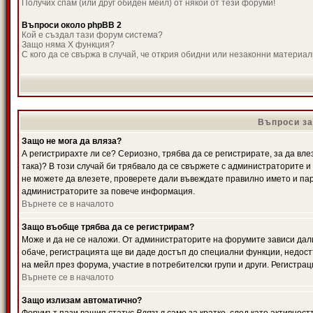
Получих спам (или друг обиден мейл) от някой от тези форуми!
Въпроси около phpBB 2
Кой е създал тази форум система?
Защо няма X функция?
С кого да се свържа в случай, че открия обидни или незаконни материа
Въпроси за
Защо не мога да вляза?
А регистрирахте ли се? Сериозно, трябва да се регистрирате, за да вле
така)? В този случай би трябвало да се свържете с администраторите и д
не можете да влезете, проверете дали въвеждате правилно името и паро
администраторите за повече информация.
Върнете се в началото
Защо въобще трябва да се регистрирам?
Може и да не се наложи. От администраторите на форумите зависи дали
обаче, регистрацията ще ви даде достъп до специални функции, недост
на мейл през форума, участие в потребителски групи и други. Регистра
Върнете се в началото
Защо излизам автоматично?