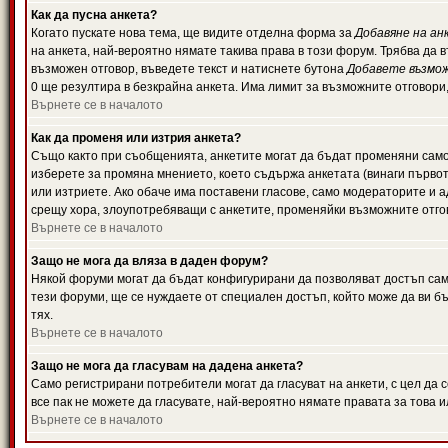
Как да пусна анкета?
Когато пускате нова тема, ще видите отделна форма за
Добавяне на ан
на анкета, най-вероятно нямате такива права в този форум. Трябва да 
възможен отговор, въведете текст и натиснете бутона
Добавете възмо
0 ще резултира в безкрайна анкета. Има лимит за възможните отговори
Върнете се в началото
Как да променя или изтрия анкета?
Също както при съобщенията, анкетите могат да бъдат променяни само 
изберете за промяна мнението, което съдържа анкетата (винаги първото
или изтриете. Ако обаче има поставени гласове, само модераторите и 
срещу хора, злоупотребяващи с анкетите, променяйки възможните отгов
Върнете се в началото
Защо не мога да вляза в даден форум?
Някой форуми могат да бъдат конфигурирани да позволяват достъп само 
тези форуми, ще се нуждаете от специален достъп, който може да ви 
тях.
Върнете се в началото
Защо не мога да гласувам на дадена анкета?
Само регистрирани потребители могат да гласуват на анкети, с цел да 
все пак не можете да гласувате, най-вероятно нямате правата за това и
Върнете се в началото