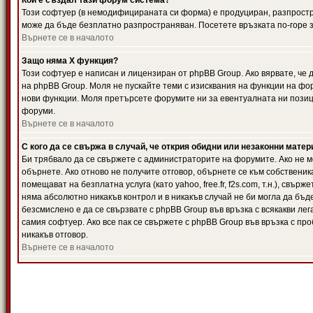
Кой е създал тази форум система?
Този софтуер (в немодифицираната си форма) е продуциран, разпрост
може да бъде безплатно разпространяван. Посетете връзката по-горе з
Върнете се в началото
Защо няма X функция?
Този софтуер е написан и лицензиран от phpBB Group. Ако вярвате, че
на phpBB Group. Моля не пускайте теми с изисквания на функции на фор
нови функции. Моля претърсете форумите ни за евентуалната ни позиц
форуми.
Върнете се в началото
С кого да се свържа в случай, че открия обидни или незаконни мате
Би трябвало да се свържете с администраторите на форумите. Ако не мо
обърнете. Ако отново не получите отговор, обърнете се към собственика
помещават на безплатна услуга (като yahoo, free.fr, f2s.com, т.н.), свъ
няма абсолютно никакъв контрол и в никакъв случай не би могла да бъд
безсмислено е да се свързвате с phpBB Group във връзка с всякакви лег
самия софтуер. Ако все пак се свържете с phpBB Group във връзка с пр
никакъв отговор.
Върнете се в началото