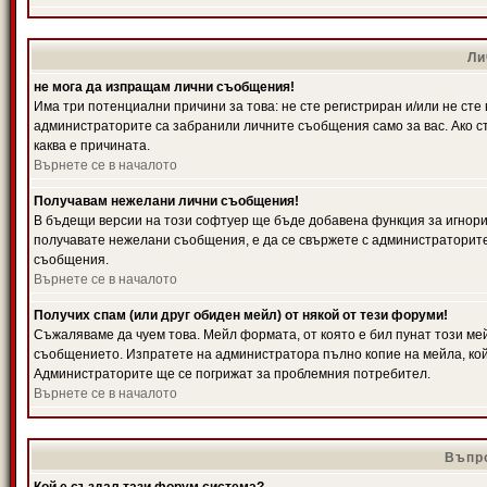
Ли
не мога да изпращам лични съобщения!
Има три потенциални причини за това: не сте регистриран и/или не ст
администраторите са забранили личните съобщения само за вас. Ако ст
каква е причината.
Върнете се в началото
Получавам нежелани лични съобщения!
В бъдещи версии на този софтуер ще бъде добавена функция за игнорира
получавате нежелани съобщения, е да се свържете с администраторите
съобщения.
Върнете се в началото
Получих спам (или друг обиден мейл) от някой от тези форуми!
Съжаляваме да чуем това. Мейл формата, от която е бил пунат този ме
съобщението. Изпратете на администратора пълно копие на мейла, кой
Администраторите ще се погрижат за проблемния потребител.
Върнете се в началото
Въпро