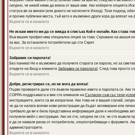
Форумът пази вашия статус
Влязъл
само за кратко, след като активност
сигурно, че никой няма да влиза от ваше име. Ако изберете опцията
Иск
статуса ви за винаги (или докато не натиснете Изход). Този подход, оба
и прочие публични места, тъй като е възможно други хора да влязат на
Върнете се в началото
Не искам името ми да се вижда в списъка Кой е онлайн. Как става то
Във вашия профил има специална опция за това:
Скриване на вашия о
за вас. За останалите потребители ще сте Скрит.
Върнете се в началото
Забравих си паролата!
Без паника! Не е възможно да получите старата си парола, но за сметка
отидете на Вход и кликнете
Забравих си паролата!
. След това просто с
Върнете се в началото
Добре, регистрирах се, но не мога да вляза!
Първо проверете дали сте въвели правилно името и паролата си. Ако те
COPPA-поддръжката и вие сте кликнали на
Съгласен съм със тези усло
инструкциите, които са ви изпратени. Ако това не е вашия случай, сигу
че да се налага всички нови регистрации да бъдат активирани или личн
трябвало да ви е била представена информация дали е необходима акти
получили мейл с инструкции. Ако не сте, сигурни ли сте, че сте въвели
е да се намали риска от потребители, злоупотребяващи с форумите. Ако
администраторите.
Върнете се в началото