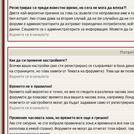
Регистрирах се преди известно време, но сега не мога да вляза?!
Двете най-вероятни причини за това са: въвели сте неправилни име и п
бил изтрит. Ако става дума за втория случай, да не би случайно да не
форуми е администраторите да изтриват периодично потребители, койт
данни. Свържете се с администраторите за информация. Можете да се р
Върнете се в началото
Потреб
Как да си променя настройките?
Всички ваши настройки (ако сте регистриран) се съхраняват в база данн
на страниците, но това зависи от Темата на форумите). Това ще ви поз
Върнете се в началото
Времето не е правилно!
Времето най-вероятно е точно, но вие го гледате в различна часова зон
форумите да показват времето във вашата часова зона, например Лондо
повечето от настройките могат да бъдат задавани само от регистрирани 
Върнете се в началото
Промених часовата зона, но времето все още е грешно!
Ако сте сигурни, че сте избрали правилната зона и времената все пак с
използва в някой страни). Форумите не могат да отчитат този ефект, та