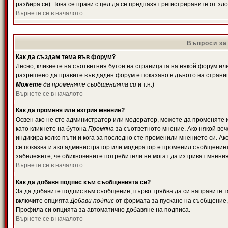
разбира се). Това се прави с цел да се предпазят регистрираните от з
Върнете се в началото
Въпроси за
Как да създам тема във форум?
Лесно, кликнете на съответния бутон на страницата на някой форум или 
разрешено да правите във даден форум е показано в дъното на страни
Можете
да променяте съобщенията си
и т.н.)
Върнете се в началото
Как да променя или изтрия мнение?
Освен ако не сте администратор или модератор, можете да променяте 
като кликнете на бутона
Промяна
за съответното мнение. Ако някой вече
индикира колко пъти и кога за последно сте променили мнението си. Ако 
се показва и ако администратор или модератор е променил съобщениет
забележете, че обикновените потребители не могат да изтриват мненият
Върнете се в началото
Как да добавя подпис към съобщенията си?
За да добавите подпис към съобщение, първо трябва да си направите т
включите опцията
Добави подпис
от формата за пускане на съобщение, 
Профила си опцията за автоматично добавяне на подписа.
Върнете се в началото