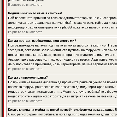
реалното местно време.
Върнете се в началото
Родния ми език го няма в списъка!
Най-вероятните причини за това са: администраторите не е инсталрал 
администраторите дали има наличен файл с вашия език, който да инста
информация за локализирането на phpBB можете да намерите на сайта 
Върнете се в началото
Как да поставя изображение под името ми?
При разглеждане на теми под името ви могат да стоят 2 картинки. Първ
звездички, показваше колко мнения сте пуснали на форумите или пък ва
голяма, позната като Аватар, която по принцип е уникална или лична 
Аватари ще е разрешено, и ако е, от къде да се вземат Аватарите. Ако
да ги попитате за причините, но ви гарантираме, че има сериозни такив
Върнете се в началото
Как да си променя ранга?
По принцип не можете директно да промените ранга си (който се показва
повечето форуми ранговете се използват за да индицират броя мнения,
модератори, администратори и т.н.. Моля не злоупотребявайте с форуми
модераторите и администраторите да ви изтрият ненужните мнения и да 
Върнете се в началото
Когато кликна на мейла на някой потребител, форума иска да вляза?
Само регистрирани потребители могат да изпращат мейл на други потр