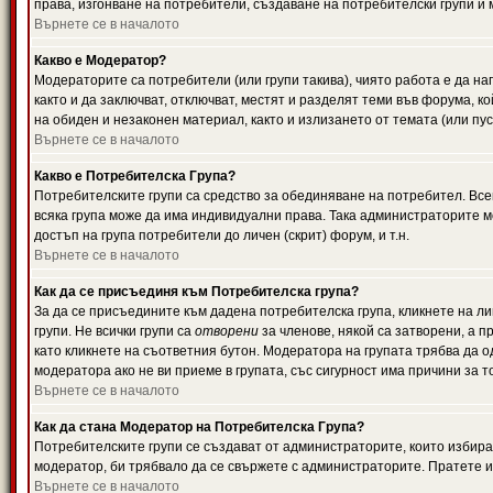
права, изгонване на потребители, създаване на потребителски групи и м
Върнете се в началото
Какво е Модератор?
Модераторите са потребители (или групи такива), чиято работа е да н
както и да заключват, отключват, местят и разделят теми във форума, к
на обиден и незаконен материал, както и излизането от темата (или пус
Върнете се в началото
Какво е Потребителска Група?
Потребителските групи са средство за обединяване на потребител. Всек
всяка група може да има индивидуални права. Така администраторите м
достъп на група потребители до личен (скрит) форум, и т.н.
Върнете се в началото
Как да се присъединя към Потребителска група?
За да се присъедините към дадена потребителска група, кликнете на л
групи. Не всички групи са
отворени
за членове, някой са затворени, а п
като кликнете на съответния бутон. Модератора на групата трябва да о
модератора ако не ви приеме в групата, със сигурност има причини за т
Върнете се в началото
Как да стана Модератор на Потребителска Група?
Потребителските групи се създават от администраторите, които избират
модератор, би трябвало да се свържете с администраторите. Пратете
Върнете се в началото