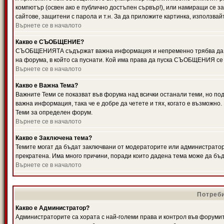
компютър (освен ако е публично достъпен сървър!), или намиращи се з
сайтове, защитени с парола и т.н. За да приложите картинка, използвай
Върнете се в началото
Какво е СЪОБЩЕНИЕ?
СЪОБЩЕНИЯТА съдържат важна информация и непременно трябва да ги
на форума, в който са пуснати. Кой има права да пуска СЪОБЩЕНИЯ се
Върнете се в началото
Какво е Важна Тема?
Важните Теми се показват във форума над всички останали теми, но 
важна информация, така че е добре да четете и тях, когато е възмож
Теми за определен форум.
Върнете се в началото
Какво е Заключена тема?
Темите могат да бъдат заключвани от модераторите или администратори
прекратена. Има много причини, поради които дадена тема може да бъ
Върнете се в началото
Потреби
Какво е Администратор?
Администраторите са хората с най-големи права и контрол във форумит