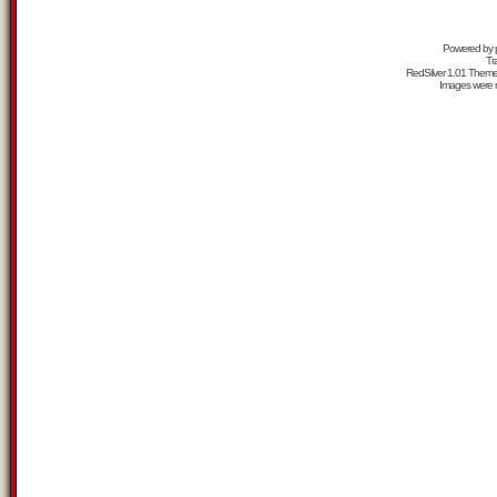
Powered by
Tr
RedSilver 1.01 Them
Images were