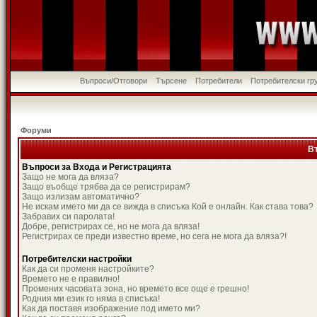
Въпроси/Отговори
Търсене
Потребители
Потребителски гр
Форуми
В
Въпроси за Входа и Регистрацията
Защо не мога да вляза?
Защо въобще трябва да се регистрирам?
Защо излизам автоматично?
Не искам името ми да се вижда в списъка Кой е онлайн. Как става това?
Забравих си паролата!
Добре, регистрирах се, но не мога да вляза!
Регистрирах се преди известно време, но сега не мога да вляза?!
Потребителски настройки
Как да си променя настройките?
Времето не е правилно!
Промених часовата зона, но времето все още е грешно!
Родния ми език го няма в списъка!
Как да поставя изображение под името ми?