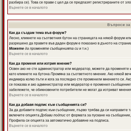
разбира се). Това се прави с цел да се предпазят регистрираните от з
Върнете се в началото
Въпроси за
Как да създам тема във форум?
Лесно, кликнете на съответния бутон на страницата на някой форум или 
разрешено да правите във даден форум е показано в дъното на страни
Можете
да променяте съобщенията си
и т.н.)
Върнете се в началото
Как да променя или изтрия мнение?
Освен ако не сте администратор или модератор, можете да променяте 
като кликнете на бутона
Промяна
за съответното мнение. Ако някой вече
индикира колко пъти и кога за последно сте променили мнението си. Ако 
се показва и ако администратор или модератор е променил съобщениет
забележете, че обикновените потребители не могат да изтриват мненият
Върнете се в началото
Как да добавя подпис към съобщенията си?
За да добавите подпис към съобщение, първо трябва да си направите т
включите опцията
Добави подпис
от формата за пускане на съобщение, 
Профила си опцията за автоматично добавяне на подписа.
Върнете се в началото