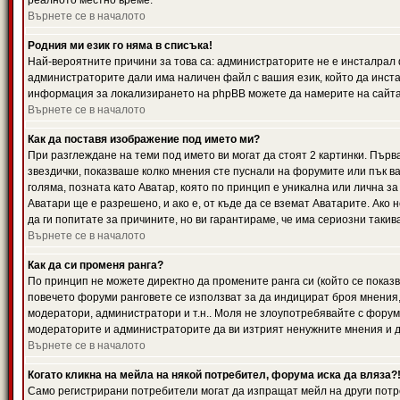
реалното местно време.
Върнете се в началото
Родния ми език го няма в списъка!
Най-вероятните причини за това са: администраторите не е инсталрал 
администраторите дали има наличен файл с вашия език, който да инста
информация за локализирането на phpBB можете да намерите на сайта 
Върнете се в началото
Как да поставя изображение под името ми?
При разглеждане на теми под името ви могат да стоят 2 картинки. Първ
звездички, показваше колко мнения сте пуснали на форумите или пък ва
голяма, позната като Аватар, която по принцип е уникална или лична 
Аватари ще е разрешено, и ако е, от къде да се вземат Аватарите. Ако
да ги попитате за причините, но ви гарантираме, че има сериозни такив
Върнете се в началото
Как да си променя ранга?
По принцип не можете директно да промените ранга си (който се показва
повечето форуми ранговете се използват за да индицират броя мнения,
модератори, администратори и т.н.. Моля не злоупотребявайте с форуми
модераторите и администраторите да ви изтрият ненужните мнения и да 
Върнете се в началото
Когато кликна на мейла на някой потребител, форума иска да вляза?
Само регистрирани потребители могат да изпращат мейл на други потр