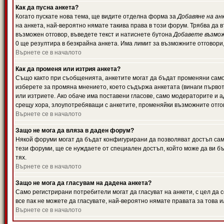
Как да пусна анкета?
Когато пускате нова тема, ще видите отделна форма за
Добавяне на ан
на анкета, най-вероятно нямате такива права в този форум. Трябва да 
възможен отговор, въведете текст и натиснете бутона
Добавете възмо
0 ще резултира в безкрайна анкета. Има лимит за възможните отговори
Върнете се в началото
Как да променя или изтрия анкета?
Също както при съобщенията, анкетите могат да бъдат променяни само 
изберете за промяна мнението, което съдържа анкетата (винаги първото
или изтриете. Ако обаче има поставени гласове, само модераторите и 
срещу хора, злоупотребяващи с анкетите, променяйки възможните отгов
Върнете се в началото
Защо не мога да вляза в даден форум?
Някой форуми могат да бъдат конфигурирани да позволяват достъп само 
тези форуми, ще се нуждаете от специален достъп, който може да ви 
тях.
Върнете се в началото
Защо не мога да гласувам на дадена анкета?
Само регистрирани потребители могат да гласуват на анкети, с цел да 
все пак не можете да гласувате, най-вероятно нямате правата за това и
Върнете се в началото