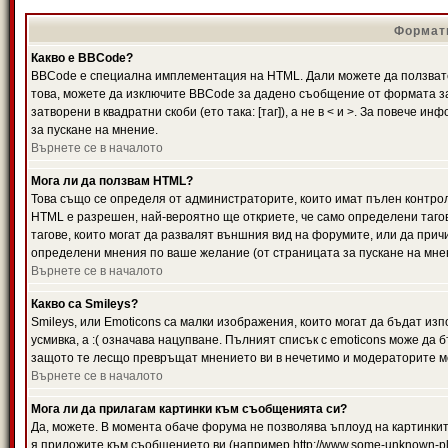
Формати
Какво е BBCode?
BBCode е специална имплементация на HTML. Дали можете да ползвате
това, можете да изключите BBCode за дадено съобщение от формата за
затворени в квадратни скоби (ето така: [таг]), а не в < и >. За повече
за пускане на мнение.
Върнете се в началото
Мога ли да ползвам HTML?
Това също се определя от администраторите, които имат пълен контро
HTML е разрешен, най-вероятно ще откриете, че само определени тагов
тагове, които могат да развалят външния вид на форумите, или да прич
определени мнения по ваше желание (от страницата за пускане на мне
Върнете се в началото
Какво са Smileys?
Smileys, или Emoticons са малки изображения, които могат да бъдат изп
усмивка, а :( означава нацупване. Пълният списък с emoticons може да б
защото те лесщо превръщат мнението ви в нечетимо и модераторите мо
Върнете се в началото
Мога ли да прилагам картинки към съобщенията си?
Да, можете. В момента обаче форума не позволява ъплоуд на картинките
я приложите към съобщението ви (например http://www.some-unknown-pla