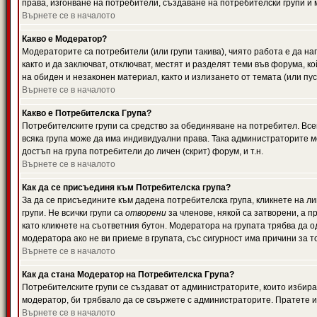
права, изгонване на потребители, създаване на потребителски групи и м
Върнете се в началото
Какво е Модератор?
Модераторите са потребители (или групи такива), чиято работа е да н
както и да заключват, отключват, местят и разделят теми във форума, к
на обиден и незаконен материал, както и излизането от темата (или пус
Върнете се в началото
Какво е Потребителска Група?
Потребителските групи са средство за обединяване на потребител. Всек
всяка група може да има индивидуални права. Така администраторите м
достъп на група потребители до личен (скрит) форум, и т.н.
Върнете се в началото
Как да се присъединя към Потребителска група?
За да се присъедините към дадена потребителска група, кликнете на л
групи. Не всички групи са
отворени
за членове, някой са затворени, а п
като кликнете на съответния бутон. Модератора на групата трябва да о
модератора ако не ви приеме в групата, със сигурност има причини за т
Върнете се в началото
Как да стана Модератор на Потребителска Група?
Потребителските групи се създават от администраторите, които избират
модератор, би трябвало да се свържете с администраторите. Пратете
Върнете се в началото