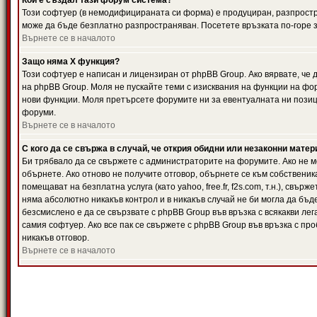
Кой е създал тази форум система?
Този софтуер (в немодифицираната си форма) е продуциран, разпрост
може да бъде безплатно разпространяван. Посетете връзката по-горе з
Върнете се в началото
Защо няма X функция?
Този софтуер е написан и лицензиран от phpBB Group. Ако вярвате, че
на phpBB Group. Моля не пускайте теми с изисквания на функции на фор
нови функции. Моля претърсете форумите ни за евентуалната ни позиц
форуми.
Върнете се в началото
С кого да се свържа в случай, че открия обидни или незаконни мате
Би трябвало да се свържете с администраторите на форумите. Ако не мо
обърнете. Ако отново не получите отговор, обърнете се към собственика
помещават на безплатна услуга (като yahoo, free.fr, f2s.com, т.н.), свъ
няма абсолютно никакъв контрол и в никакъв случай не би могла да бъд
безсмислено е да се свързвате с phpBB Group във връзка с всякакви лег
самия софтуер. Ако все пак се свържете с phpBB Group във връзка с пр
никакъв отговор.
Върнете се в началото