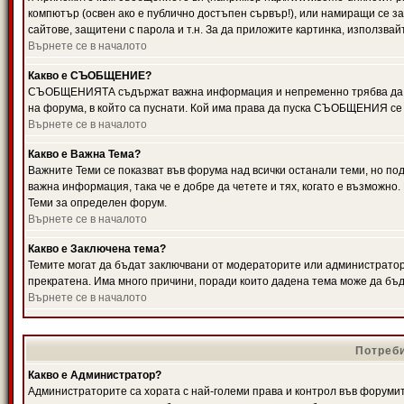
компютър (освен ако е публично достъпен сървър!), или намиращи се з
сайтове, защитени с парола и т.н. За да приложите картинка, използвай
Върнете се в началото
Какво е СЪОБЩЕНИЕ?
СЪОБЩЕНИЯТА съдържат важна информация и непременно трябва да ги
на форума, в който са пуснати. Кой има права да пуска СЪОБЩЕНИЯ се
Върнете се в началото
Какво е Важна Тема?
Важните Теми се показват във форума над всички останали теми, но 
важна информация, така че е добре да четете и тях, когато е възмож
Теми за определен форум.
Върнете се в началото
Какво е Заключена тема?
Темите могат да бъдат заключвани от модераторите или администратори
прекратена. Има много причини, поради които дадена тема може да бъ
Върнете се в началото
Потреби
Какво е Администратор?
Администраторите са хората с най-големи права и контрол във форумит