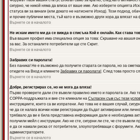
Форумът пази вашия статус
Влязъл
само за кратко, след като активност
сигурно, че никой няма да влиза от ваше име. Ако изберете опцията
Иск
статуса ви за винаги (или докато не натиснете Изход). Този подход, оба
и прочие публични места, тъй като е възможно други хора да влязат на
Върнете се в началото
Не искам името ми да се вижда в списъка Кой е онлайн. Как става то
Във вашия профил има специална опция за това:
Скриване на вашия о
за вас. За останалите потребители ще сте Скрит.
Върнете се в началото
Забравих си паролата!
Без паника! Не е възможно да получите старата си парола, но за сметка
отидете на Вход и кликнете
Забравих си паролата!
. След това просто с
Върнете се в началото
Добре, регистрирах се, но не мога да вляза!
Първо проверете дали сте въвели правилно името и паролата си. Ако те
COPPA-поддръжката и вие сте кликнали на
Съгласен съм със тези усло
инструкциите, които са ви изпратени. Ако това не е вашия случай, сигу
че да се налага всички нови регистрации да бъдат активирани или личн
трябвало да ви е била представена информация дали е необходима акти
получили мейл с инструкции. Ако не сте, сигурни ли сте, че сте въвели
е да се намали риска от потребители, злоупотребяващи с форумите. Ако
администраторите.
Върнете се в началото