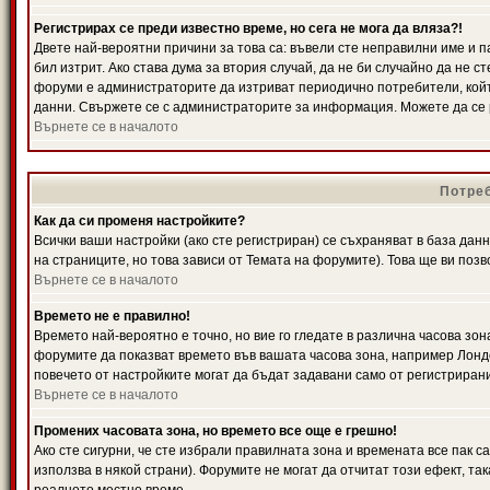
Регистрирах се преди известно време, но сега не мога да вляза?!
Двете най-вероятни причини за това са: въвели сте неправилни име и п
бил изтрит. Ако става дума за втория случай, да не би случайно да не
форуми е администраторите да изтриват периодично потребители, койт
данни. Свържете се с администраторите за информация. Можете да се р
Върнете се в началото
Потреб
Как да си променя настройките?
Всички ваши настройки (ако сте регистриран) се съхраняват в база данн
на страниците, но това зависи от Темата на форумите). Това ще ви поз
Върнете се в началото
Времето не е правилно!
Времето най-вероятно е точно, но вие го гледате в различна часова зон
форумите да показват времето във вашата часова зона, например Лондо
повечето от настройките могат да бъдат задавани само от регистрирани 
Върнете се в началото
Промених часовата зона, но времето все още е грешно!
Ако сте сигурни, че сте избрали правилната зона и времената все пак с
използва в някой страни). Форумите не могат да отчитат този ефект, та