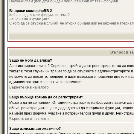
Получих спам (или друг обиден мейл) от някой от тези форуми!
Въпроси около phpBB 2
Кой е създал тази форум система?
Защо няма X функция?
С кого да се свържа в случай, че открия обидни или незаконни материа
Въпроси за
Защо не мога да вляза?
А регистрирахте ли се? Сериозно, трябва да се регистрирате, за да вле
така)? В този случай би трябвало да се свържете с администраторите и д
не можете да влезете, проверете дали въвеждате правилно името и паро
администраторите за повече информация.
Върнете се в началото
Защо въобще трябва да се регистрирам?
Може и да не се наложи. От администраторите на форумите зависи дали
обаче, регистрацията ще ви даде достъп до специални функции, недост
на мейл през форума, участие в потребителски групи и други. Регистра
Върнете се в началото
Защо излизам автоматично?