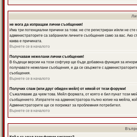
Ли
не мога да изпращам лични съобщения!
Има три потенциални причини за това: не сте регистриран и/или не ст
администраторите са забранили личните съобщения само за вас. Ако ст
каква е причината.
Върнете се в началото
Получавам нежелани лични съобщения!
В бъдещи версии на този софтуер ще бъде добавена функция за игнорира
получавате нежелани съобщения, е да се свържете с администраторите
съобщения.
Върнете се в началото
Получих спам (или друг обиден мейл) от някой от тези форуми!
Съжаляваме да чуем това. Мейл формата, от която е бил пунат този ме
съобщението. Изпратете на администратора пълно копие на мейла, кой
Администраторите ще се погрижат за проблемния потребител.
Върнете се в началото
Въпро