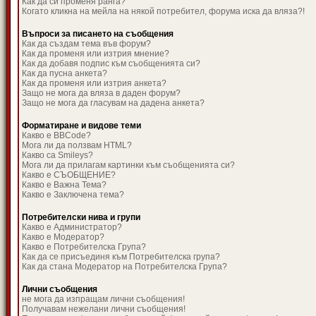
Как да си променя ранга?
Когато кликна на мейла на някой потребител, форума иска да вляза?!
Въпроси за писането на съобщения
Как да създам тема във форум?
Как да променя или изтрия мнение?
Как да добавя подпис към съобщенията си?
Как да пусна анкета?
Как да променя или изтрия анкета?
Защо не мога да вляза в даден форум?
Защо не мога да гласувам на дадена анкета?
Форматиране и видове теми
Какво е BBCode?
Мога ли да ползвам HTML?
Какво са Smileys?
Мога ли да прилагам картинки към съобщенията си?
Какво е СЪОБЩЕНИЕ?
Какво е Важна Тема?
Какво е Заключена тема?
Потребителски нива и групи
Какво е Администратор?
Какво е Модератор?
Какво е Потребителска Група?
Как да се присъединя към Потребителска група?
Как да стана Модератор на Потребителска Група?
Лични съобщения
не мога да изпращам лични съобщения!
Получавам нежелани лични съобщения!