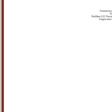
Powered by
Tr
RedSilver 1.01 Them
Images were