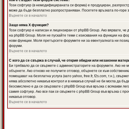
Кой е създал тази форум система?
Този софтуер (в немодифицираната си форма) е продуциран, разпрост
може да бъде безплатно разпространяван. Посетете връзката по-горе з
Върнете се в началото
Защо няма X функция?
Този софтуер е написан и лицензиран от phpBB Group. Ако вярвате, че
на phpBB Group. Моля не пускайте теми с изисквания на функции на фор
нови функции. Моля претърсете форумите ни за евентуалната ни позиц
форуми.
Върнете се в началото
С кого да се свържа в случай, че открия обидни или незаконни мате
Би трябвало да се свържете с администраторите на форумите. Ако не мо
обърнете. Ако отново не получите отговор, обърнете се към собственика
помещават на безплатна услуга (като yahoo, free.fr, f2s.com, т.н.), свъ
няма абсолютно никакъв контрол и в никакъв случай не би могла да бъд
безсмислено е да се свързвате с phpBB Group във връзка с всякакви лег
самия софтуер. Ако все пак се свържете с phpBB Group във връзка с пр
никакъв отговор.
Върнете се в началото