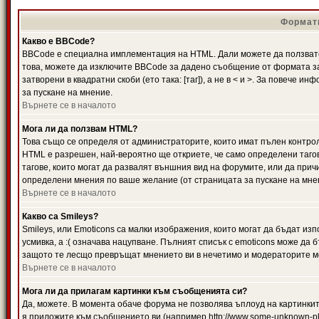
Формати
Какво е BBCode?
BBCode е специална имплементация на HTML. Дали можете да ползвате
това, можете да изключите BBCode за дадено съобщение от формата за
затворени в квадратни скоби (ето така: [таг]), а не в < и >. За повече
за пускане на мнение.
Върнете се в началото
Мога ли да ползвам HTML?
Това също се определя от администраторите, които имат пълен контро
HTML е разрешен, най-вероятно ще откриете, че само определени тагов
тагове, които могат да развалят външния вид на форумите, или да прич
определени мнения по ваше желание (от страницата за пускане на мне
Върнете се в началото
Какво са Smileys?
Smileys, или Emoticons са малки изображения, които могат да бъдат изп
усмивка, а :( означава нацупване. Пълният списък с emoticons може да б
защото те лесщо превръщат мнението ви в нечетимо и модераторите мо
Върнете се в началото
Мога ли да прилагам картинки към съобщенията си?
Да, можете. В момента обаче форума не позволява ъплоуд на картинките
я приложите към съобщението ви (например http://www.some-unknown-pla