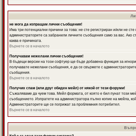
Ли
не мога да изпращам лични съобщения!
Има три потенциални причини за това: не сте регистриран и/или не ст
администраторите са забранили личните съобщения само за вас. Ако ст
каква е причината.
Върнете се в началото
Получавам нежелани лични съобщения!
В бъдещи версии на този софтуер ще бъде добавена функция за игнорира
получавате нежелани съобщения, е да се свържете с администраторите
съобщения.
Върнете се в началото
Получих спам (или друг обиден мейл) от някой от тези форуми!
Съжаляваме да чуем това. Мейл формата, от която е бил пунат този ме
съобщението. Изпратете на администратора пълно копие на мейла, кой
Администраторите ще се погрижат за проблемния потребител.
Върнете се в началото
Въпро