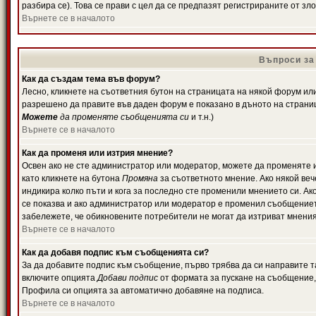
разбира се). Това се прави с цел да се предпазят регистрираните от з
Върнете се в началото
Въпроси за
Как да създам тема във форум?
Лесно, кликнете на съответния бутон на страницата на някой форум или 
разрешено да правите във даден форум е показано в дъното на страни
Можете
да променяте съобщенията си
и т.н.)
Върнете се в началото
Как да променя или изтрия мнение?
Освен ако не сте администратор или модератор, можете да променяте 
като кликнете на бутона
Промяна
за съответното мнение. Ако някой вече
индикира колко пъти и кога за последно сте променили мнението си. Ако 
се показва и ако администратор или модератор е променил съобщениет
забележете, че обикновените потребители не могат да изтриват мненият
Върнете се в началото
Как да добавя подпис към съобщенията си?
За да добавите подпис към съобщение, първо трябва да си направите т
включите опцията
Добави подпис
от формата за пускане на съобщение, 
Профила си опцията за автоматично добавяне на подписа.
Върнете се в началото