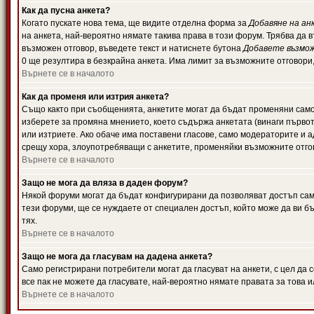
Как да пусна анкета?
Когато пускате нова тема, ще видите отделна форма за
Добавяне на ан
на анкета, най-вероятно нямате такива права в този форум. Трябва да 
възможен отговор, въведете текст и натиснете бутона
Добавете възмо
0 ще резултира в безкрайна анкета. Има лимит за възможните отговори
Върнете се в началото
Как да променя или изтрия анкета?
Също както при съобщенията, анкетите могат да бъдат променяни само 
изберете за промяна мнението, което съдържа анкетата (винаги първото
или изтриете. Ако обаче има поставени гласове, само модераторите и 
срещу хора, злоупотребяващи с анкетите, променяйки възможните отгов
Върнете се в началото
Защо не мога да вляза в даден форум?
Някой форуми могат да бъдат конфигурирани да позволяват достъп само 
тези форуми, ще се нуждаете от специален достъп, който може да ви 
тях.
Върнете се в началото
Защо не мога да гласувам на дадена анкета?
Само регистрирани потребители могат да гласуват на анкети, с цел да 
все пак не можете да гласувате, най-вероятно нямате правата за това и
Върнете се в началото