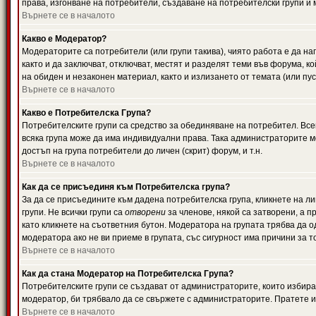
права, изгонване на потребители, създаване на потребителски групи и м
Върнете се в началото
Какво е Модератор?
Модераторите са потребители (или групи такива), чиято работа е да н
както и да заключват, отключват, местят и разделят теми във форума, к
на обиден и незаконен материал, както и излизането от темата (или пус
Върнете се в началото
Какво е Потребителска Група?
Потребителските групи са средство за обединяване на потребител. Всек
всяка група може да има индивидуални права. Така администраторите м
достъп на група потребители до личен (скрит) форум, и т.н.
Върнете се в началото
Как да се присъединя към Потребителска група?
За да се присъедините към дадена потребителска група, кликнете на л
групи. Не всички групи са
отворени
за членове, някой са затворени, а п
като кликнете на съответния бутон. Модератора на групата трябва да о
модератора ако не ви приеме в групата, със сигурност има причини за т
Върнете се в началото
Как да стана Модератор на Потребителска Група?
Потребителските групи се създават от администраторите, които избират
модератор, би трябвало да се свържете с администраторите. Пратете
Върнете се в началото