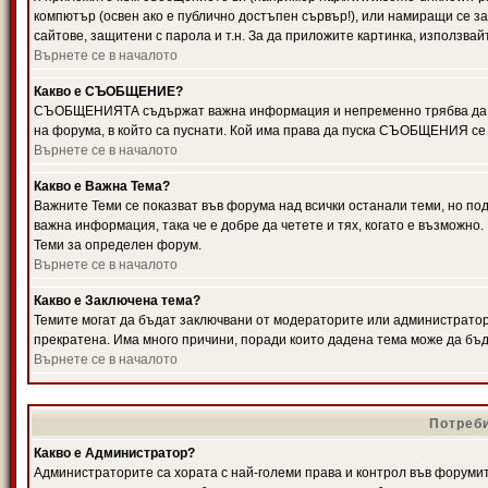
компютър (освен ако е публично достъпен сървър!), или намиращи се з
сайтове, защитени с парола и т.н. За да приложите картинка, използвай
Върнете се в началото
Какво е СЪОБЩЕНИЕ?
СЪОБЩЕНИЯТА съдържат важна информация и непременно трябва да ги
на форума, в който са пуснати. Кой има права да пуска СЪОБЩЕНИЯ се
Върнете се в началото
Какво е Важна Тема?
Важните Теми се показват във форума над всички останали теми, но 
важна информация, така че е добре да четете и тях, когато е възмож
Теми за определен форум.
Върнете се в началото
Какво е Заключена тема?
Темите могат да бъдат заключвани от модераторите или администратори
прекратена. Има много причини, поради които дадена тема може да бъ
Върнете се в началото
Потреби
Какво е Администратор?
Администраторите са хората с най-големи права и контрол във форумит