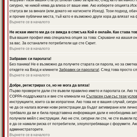
Форумът пази вашия статус
Влязъл
само за кратко, след като активност
сигурно, че никой няма да влиза от ваше име. Ако изберете опцията
Иск
статуса ви за винаги (или докато не натиснете Изход). Този подход, оба
и прочие публични места, тъй като е възможно други хора да влязат на
Върнете се в началото
Не искам името ми да се вижда в списъка Кой е онлайн. Как става то
Във вашия профил има специална опция за това:
Скриване на вашия о
за вас. За останалите потребители ще сте Скрит.
Върнете се в началото
Забравих си паролата!
Без паника! Не е възможно да получите старата си парола, но за сметка
отидете на Вход и кликнете
Забравих си паролата!
. След това просто с
Върнете се в началото
Добре, регистрирах се, но не мога да вляза!
Първо проверете дали сте въвели правилно името и паролата си. Ако те
COPPA-поддръжката и вие сте кликнали на
Съгласен съм със тези усло
инструкциите, които са ви изпратени. Ако това не е вашия случай, сигу
че да се налага всички нови регистрации да бъдат активирани или личн
трябвало да ви е била представена информация дали е необходима акти
получили мейл с инструкции. Ако не сте, сигурни ли сте, че сте въвели
е да се намали риска от потребители, злоупотребяващи с форумите. Ако
администраторите.
Върнете се в началото