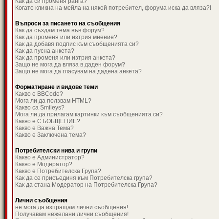
Как да си променя ранга?
Когато кликна на мейла на някой потребител, форума иска да вляза?!
Въпроси за писането на съобщения
Как да създам тема във форум?
Как да променя или изтрия мнение?
Как да добавя подпис към съобщенията си?
Как да пусна анкета?
Как да променя или изтрия анкета?
Защо не мога да вляза в даден форум?
Защо не мога да гласувам на дадена анкета?
Форматиране и видове теми
Какво е BBCode?
Мога ли да ползвам HTML?
Какво са Smileys?
Мога ли да прилагам картинки към съобщенията си?
Какво е СЪОБЩЕНИЕ?
Какво е Важна Тема?
Какво е Заключена тема?
Потребителски нива и групи
Какво е Администратор?
Какво е Модератор?
Какво е Потребителска Група?
Как да се присъединя към Потребителска група?
Как да стана Модератор на Потребителска Група?
Лични съобщения
не мога да изпращам лични съобщения!
Получавам нежелани лични съобщения!