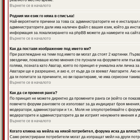
реалното местно време.
Върнете се в началото
Родния ми език го няма в списъка!
Най-вероятните причини за това са: администраторите не е инсталрал 
администраторите дали има наличен файл с вашия език, който да инста
информация за локализирането на phpBB можете да намерите на сайта 
Върнете се в началото
Как да поставя изображение под името ми?
При разглеждане на теми под името ви могат да стоят 2 картинки. Първ
звездички, показваше колко мнения сте пуснали на форумите или пък ва
голяма, позната като Аватар, която по принцип е уникална или лична 
Аватари ще е разрешено, и ако е, от къде да се вземат Аватарите. Ако
да ги попитате за причините, но ви гарантираме, че има сериозни такив
Върнете се в началото
Как да си променя ранга?
По принцип не можете директно да промените ранга си (който се показва
повечето форуми ранговете се използват за да индицират броя мнения,
модератори, администратори и т.н.. Моля не злоупотребявайте с форуми
модераторите и администраторите да ви изтрият ненужните мнения и да 
Върнете се в началото
Когато кликна на мейла на някой потребител, форума иска да вляза?
Само регистрирани потребители могат да изпращат мейл на други потр