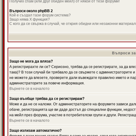
Получих спам (или друг обиден мейл) от някой от тези форуми!
Въпроси около phpBB 2
Кой е създал тази форум система?
Защо няма X функция?
С кого да се свържа в случай, че открия обидни или незаконни материа
Въпроси за
Защо не мога да вляза?
А регистрирахте ли се? Сериозно, трябва да се регистрирате, за да вле
така)? В този случай би трябвало да се свържете с администраторите и д
не можете да влезете, проверете дали въвеждате правилно името и паро
администраторите за повече информация.
Върнете се в началото
Защо въобще трябва да се регистрирам?
Може и да не се наложи. От администраторите на форумите зависи дали
обаче, регистрацията ще ви даде достъп до специални функции, недост
на мейл през форума, участие в потребителски групи и други. Регистра
Върнете се в началото
Защо излизам автоматично?