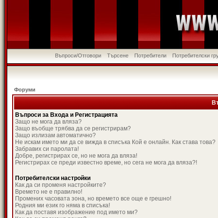
Въпроси/Отговори
Търсене
Потребители
Потребителски гр
Форуми
В
Въпроси за Входа и Регистрацията
Защо не мога да вляза?
Защо въобще трябва да се регистрирам?
Защо излизам автоматично?
Не искам името ми да се вижда в списъка Кой е онлайн. Как става това?
Забравих си паролата!
Добре, регистрирах се, но не мога да вляза!
Регистрирах се преди известно време, но сега не мога да вляза?!
Потребителски настройки
Как да си променя настройките?
Времето не е правилно!
Промених часовата зона, но времето все още е грешно!
Родния ми език го няма в списъка!
Как да поставя изображение под името ми?