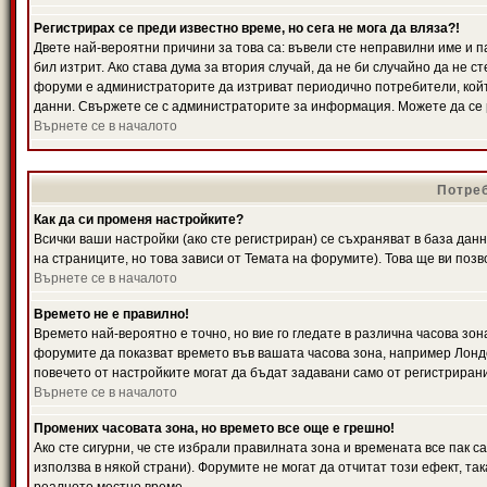
Регистрирах се преди известно време, но сега не мога да вляза?!
Двете най-вероятни причини за това са: въвели сте неправилни име и п
бил изтрит. Ако става дума за втория случай, да не би случайно да не
форуми е администраторите да изтриват периодично потребители, койт
данни. Свържете се с администраторите за информация. Можете да се р
Върнете се в началото
Потреб
Как да си променя настройките?
Всички ваши настройки (ако сте регистриран) се съхраняват в база данн
на страниците, но това зависи от Темата на форумите). Това ще ви поз
Върнете се в началото
Времето не е правилно!
Времето най-вероятно е точно, но вие го гледате в различна часова зон
форумите да показват времето във вашата часова зона, например Лондо
повечето от настройките могат да бъдат задавани само от регистрирани 
Върнете се в началото
Промених часовата зона, но времето все още е грешно!
Ако сте сигурни, че сте избрали правилната зона и времената все пак с
използва в някой страни). Форумите не могат да отчитат този ефект, та