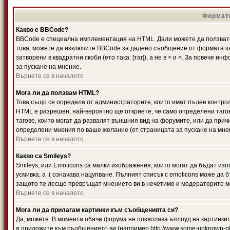
Формати
Какво е BBCode?
BBCode е специална имплементация на HTML. Дали можете да ползвате
това, можете да изключите BBCode за дадено съобщение от формата за
затворени в квадратни скоби (ето така: [таг]), а не в < и >. За повече
за пускане на мнение.
Върнете се в началото
Мога ли да ползвам HTML?
Това също се определя от администраторите, които имат пълен контро
HTML е разрешен, най-вероятно ще откриете, че само определени тагов
тагове, които могат да развалят външния вид на форумите, или да прич
определени мнения по ваше желание (от страницата за пускане на мне
Върнете се в началото
Какво са Smileys?
Smileys, или Emoticons са малки изображения, които могат да бъдат изп
усмивка, а :( означава нацупване. Пълният списък с emoticons може да б
защото те лесщо превръщат мнението ви в нечетимо и модераторите мо
Върнете се в началото
Мога ли да прилагам картинки към съобщенията си?
Да, можете. В момента обаче форума не позволява ъплоуд на картинките
я приложите към съобщението ви (например http://www.some-unknown-pla