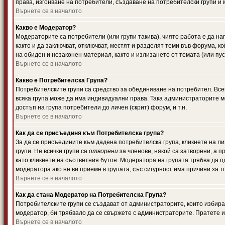
права, изгонване на потребители, създаване на потребителски групи и м
Върнете се в началото
Какво е Модератор?
Модераторите са потребители (или групи такива), чиято работа е да н
както и да заключват, отключват, местят и разделят теми във форума, к
на обиден и незаконен материал, както и излизането от темата (или пус
Върнете се в началото
Какво е Потребителска Група?
Потребителските групи са средство за обединяване на потребител. Всек
всяка група може да има индивидуални права. Така администраторите м
достъп на група потребители до личен (скрит) форум, и т.н.
Върнете се в началото
Как да се присъединя към Потребителска група?
За да се присъедините към дадена потребителска група, кликнете на л
групи. Не всички групи са
отворени
за членове, някой са затворени, а п
като кликнете на съответния бутон. Модератора на групата трябва да о
модератора ако не ви приеме в групата, със сигурност има причини за т
Върнете се в началото
Как да стана Модератор на Потребителска Група?
Потребителските групи се създават от администраторите, които избират
модератор, би трябвало да се свържете с администраторите. Пратете
Върнете се в началото