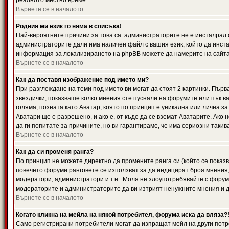
реалното местно време.
Върнете се в началото
Родния ми език го няма в списъка!
Най-вероятните причини за това са: администраторите не е инсталрал 
администраторите дали има наличен файл с вашия език, който да инста
информация за локализирането на phpBB можете да намерите на сайта 
Върнете се в началото
Как да поставя изображение под името ми?
При разглеждане на теми под името ви могат да стоят 2 картинки. Първ
звездички, показваше колко мнения сте пуснали на форумите или пък ва
голяма, позната като Аватар, която по принцип е уникална или лична 
Аватари ще е разрешено, и ако е, от къде да се вземат Аватарите. Ако
да ги попитате за причините, но ви гарантираме, че има сериозни такив
Върнете се в началото
Как да си променя ранга?
По принцип не можете директно да промените ранга си (който се показва
повечето форуми ранговете се използват за да индицират броя мнения,
модератори, администратори и т.н.. Моля не злоупотребявайте с форуми
модераторите и администраторите да ви изтрият ненужните мнения и да 
Върнете се в началото
Когато кликна на мейла на някой потребител, форума иска да вляза?
Само регистрирани потребители могат да изпращат мейл на други потр