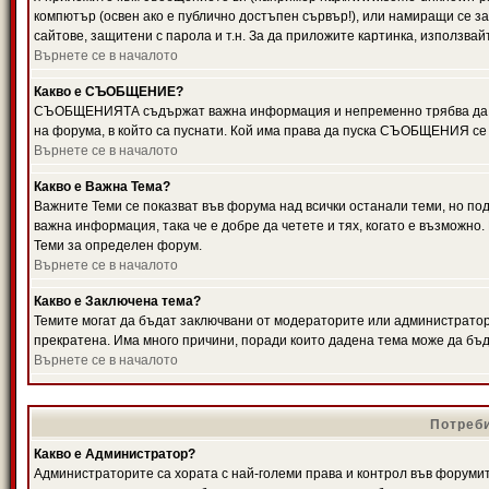
компютър (освен ако е публично достъпен сървър!), или намиращи се з
сайтове, защитени с парола и т.н. За да приложите картинка, използвай
Върнете се в началото
Какво е СЪОБЩЕНИЕ?
СЪОБЩЕНИЯТА съдържат важна информация и непременно трябва да ги
на форума, в който са пуснати. Кой има права да пуска СЪОБЩЕНИЯ се
Върнете се в началото
Какво е Важна Тема?
Важните Теми се показват във форума над всички останали теми, но 
важна информация, така че е добре да четете и тях, когато е възмож
Теми за определен форум.
Върнете се в началото
Какво е Заключена тема?
Темите могат да бъдат заключвани от модераторите или администратори
прекратена. Има много причини, поради които дадена тема може да бъ
Върнете се в началото
Потреби
Какво е Администратор?
Администраторите са хората с най-големи права и контрол във форумит