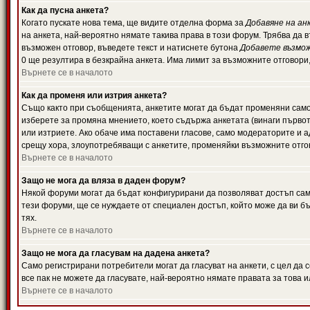
Как да пусна анкета?
Когато пускате нова тема, ще видите отделна форма за
Добавяне на ан
на анкета, най-вероятно нямате такива права в този форум. Трябва да 
възможен отговор, въведете текст и натиснете бутона
Добавете възмо
0 ще резултира в безкрайна анкета. Има лимит за възможните отговори
Върнете се в началото
Как да променя или изтрия анкета?
Също както при съобщенията, анкетите могат да бъдат променяни само 
изберете за промяна мнението, което съдържа анкетата (винаги първото
или изтриете. Ако обаче има поставени гласове, само модераторите и 
срещу хора, злоупотребяващи с анкетите, променяйки възможните отгов
Върнете се в началото
Защо не мога да вляза в даден форум?
Някой форуми могат да бъдат конфигурирани да позволяват достъп само 
тези форуми, ще се нуждаете от специален достъп, който може да ви 
тях.
Върнете се в началото
Защо не мога да гласувам на дадена анкета?
Само регистрирани потребители могат да гласуват на анкети, с цел да 
все пак не можете да гласувате, най-вероятно нямате правата за това и
Върнете се в началото