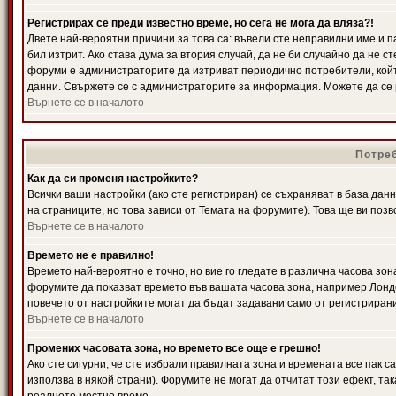
Регистрирах се преди известно време, но сега не мога да вляза?!
Двете най-вероятни причини за това са: въвели сте неправилни име и п
бил изтрит. Ако става дума за втория случай, да не би случайно да не
форуми е администраторите да изтриват периодично потребители, койт
данни. Свържете се с администраторите за информация. Можете да се р
Върнете се в началото
Потреб
Как да си променя настройките?
Всички ваши настройки (ако сте регистриран) се съхраняват в база данн
на страниците, но това зависи от Темата на форумите). Това ще ви поз
Върнете се в началото
Времето не е правилно!
Времето най-вероятно е точно, но вие го гледате в различна часова зон
форумите да показват времето във вашата часова зона, например Лондо
повечето от настройките могат да бъдат задавани само от регистрирани 
Върнете се в началото
Промених часовата зона, но времето все още е грешно!
Ако сте сигурни, че сте избрали правилната зона и времената все пак с
използва в някой страни). Форумите не могат да отчитат този ефект, та