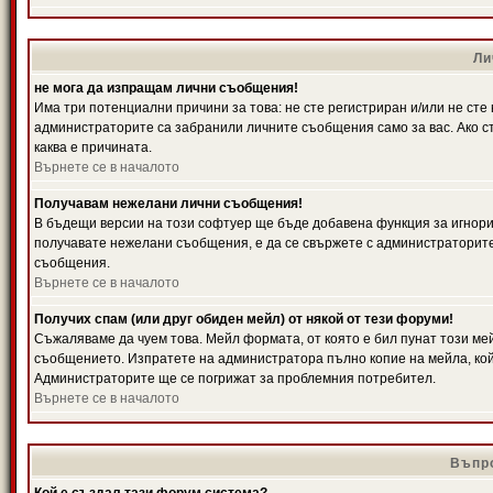
Ли
не мога да изпращам лични съобщения!
Има три потенциални причини за това: не сте регистриран и/или не ст
администраторите са забранили личните съобщения само за вас. Ако ст
каква е причината.
Върнете се в началото
Получавам нежелани лични съобщения!
В бъдещи версии на този софтуер ще бъде добавена функция за игнорира
получавате нежелани съобщения, е да се свържете с администраторите
съобщения.
Върнете се в началото
Получих спам (или друг обиден мейл) от някой от тези форуми!
Съжаляваме да чуем това. Мейл формата, от която е бил пунат този ме
съобщението. Изпратете на администратора пълно копие на мейла, кой
Администраторите ще се погрижат за проблемния потребител.
Върнете се в началото
Въпро