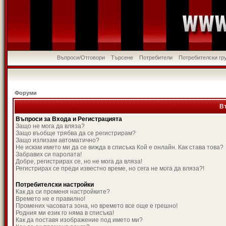
Въпроси/Отговори
Търсене
Потребители
Потребителски гр
Форуми
В
Въпроси за Входа и Регистрацията
Защо не мога да вляза?
Защо въобще трябва да се регистрирам?
Защо излизам автоматично?
Не искам името ми да се вижда в списъка Кой е онлайн. Как става това?
Забравих си паролата!
Добре, регистрирах се, но не мога да вляза!
Регистрирах се преди известно време, но сега не мога да вляза?!
Потребителски настройки
Как да си променя настройките?
Времето не е правилно!
Промених часовата зона, но времето все още е грешно!
Родния ми език го няма в списъка!
Как да поставя изображение под името ми?