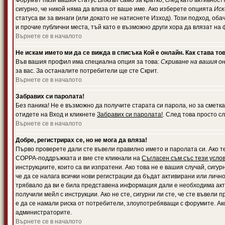
Форумът пази вашия статус
Влязъл
само за кратко, след като активност
сигурно, че никой няма да влиза от ваше име. Ако изберете опцията
Иск
статуса ви за винаги (или докато не натиснете Изход). Този подход, оба
и прочие публични места, тъй като е възможно други хора да влязат на
Върнете се в началото
Не искам името ми да се вижда в списъка Кой е онлайн. Как става то
Във вашия профил има специална опция за това:
Скриване на вашия о
за вас. За останалите потребители ще сте Скрит.
Върнете се в началото
Забравих си паролата!
Без паника! Не е възможно да получите старата си парола, но за сметка
отидете на Вход и кликнете
Забравих си паролата!
. След това просто с
Върнете се в началото
Добре, регистрирах се, но не мога да вляза!
Първо проверете дали сте въвели правилно името и паролата си. Ако те
COPPA-поддръжката и вие сте кликнали на
Съгласен съм със тези усло
инструкциите, които са ви изпратени. Ако това не е вашия случай, сигу
че да се налага всички нови регистрации да бъдат активирани или личн
трябвало да ви е била представена информация дали е необходима акти
получили мейл с инструкции. Ако не сте, сигурни ли сте, че сте въвели
е да се намали риска от потребители, злоупотребяващи с форумите. Ако
администраторите.
Върнете се в началото