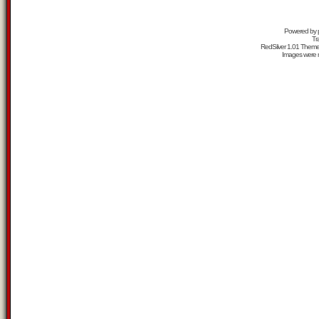
Powered by
Tr
RedSilver 1.01 Them
Images were