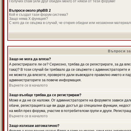
Получих спам (или друг обиден мейл) от някой от тези форуми!
Въпроси около phpBB 2
Кой е създал тази форум система?
Защо няма X функция?
С кого да се свържа в случай, че открия обидни или незаконни материа
Въпроси за
Защо не мога да вляза?
А регистрирахте ли се? Сериозно, трябва да се регистрирате, за да вле
така)? В този случай би трябвало да се свържете с администраторите и д
не можете да влезете, проверете дали въвеждате правилно името и паро
администраторите за повече информация.
Върнете се в началото
Защо въобще трябва да се регистрирам?
Може и да не се наложи. От администраторите на форумите зависи дали
обаче, регистрацията ще ви даде достъп до специални функции, недост
на мейл през форума, участие в потребителски групи и други. Регистра
Върнете се в началото
Защо излизам автоматично?