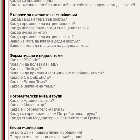
Как да си променя ранга?
Когато кликна на мейла на някой потребител, форума иска да вляза?!
Въпроси за писането на съобщения
Как да създам тема във форум?
Как да променя или изтрия мнение?
Как да добавя подпис към съобщенията си?
Как да пусна анкета?
Как да променя или изтрия анкета?
Защо не мога да вляза в даден форум?
Защо не мога да гласувам на дадена анкета?
Форматиране и видове теми
Какво е BBCode?
Мога ли да ползвам HTML?
Какво са Smileys?
Мога ли да прилагам картинки към съобщенията си?
Какво е СЪОБЩЕНИЕ?
Какво е Важна Тема?
Какво е Заключена тема?
Потребителски нива и групи
Какво е Администратор?
Какво е Модератор?
Какво е Потребителска Група?
Как да се присъединя към Потребителска група?
Как да стана Модератор на Потребителска Група?
Лични съобщения
не мога да изпращам лични съобщения!
Получавам нежелани лични съобщения!