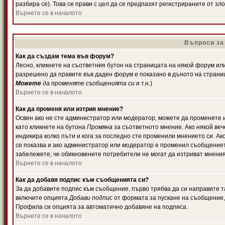
разбира се). Това се прави с цел да се предпазят регистрираните от з
Върнете се в началото
Въпроси за
Как да създам тема във форум?
Лесно, кликнете на съответния бутон на страницата на някой форум или 
разрешено да правите във даден форум е показано в дъното на страни
Можете
да променяте съобщенията си
и т.н.)
Върнете се в началото
Как да променя или изтрия мнение?
Освен ако не сте администратор или модератор, можете да променяте 
като кликнете на бутона
Промяна
за съответното мнение. Ако някой вече
индикира колко пъти и кога за последно сте променили мнението си. Ако 
се показва и ако администратор или модератор е променил съобщениет
забележете, че обикновените потребители не могат да изтриват мненият
Върнете се в началото
Как да добавя подпис към съобщенията си?
За да добавите подпис към съобщение, първо трябва да си направите т
включите опцията
Добави подпис
от формата за пускане на съобщение, 
Профила си опцията за автоматично добавяне на подписа.
Върнете се в началото