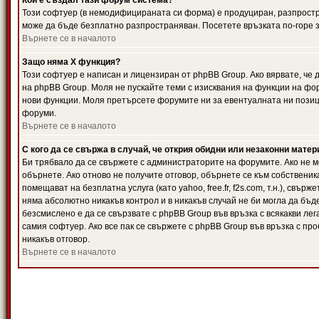
Кой е създал тази форум система?
Този софтуер (в немодифицираната си форма) е продуциран, разпрост
може да бъде безплатно разпространяван. Посетете връзката по-горе з
Върнете се в началото
Защо няма X функция?
Този софтуер е написан и лицензиран от phpBB Group. Ако вярвате, че
на phpBB Group. Моля не пускайте теми с изисквания на функции на фор
нови функции. Моля претърсете форумите ни за евентуалната ни позиц
форуми.
Върнете се в началото
С кого да се свържа в случай, че открия обидни или незаконни мате
Би трябвало да се свържете с администраторите на форумите. Ако не мо
обърнете. Ако отново не получите отговор, обърнете се към собственика
помещават на безплатна услуга (като yahoo, free.fr, f2s.com, т.н.), свъ
няма абсолютно никакъв контрол и в никакъв случай не би могла да бъд
безсмислено е да се свързвате с phpBB Group във връзка с всякакви лег
самия софтуер. Ако все пак се свържете с phpBB Group във връзка с пр
никакъв отговор.
Върнете се в началото